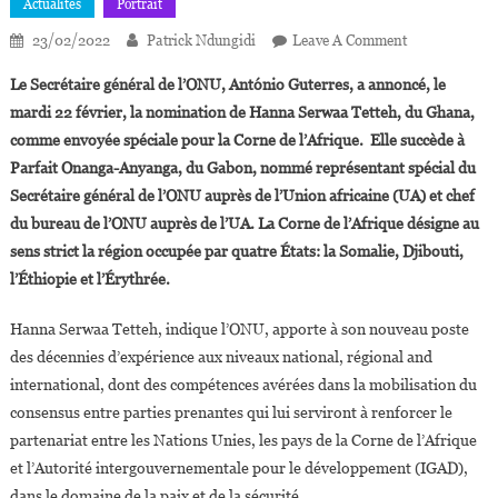
Actualités
Portrait
On
23/02/2022
Patrick Ndungidi
Leave A Comment
Hanna
Le Secrétaire général de l’ONU, António Guterres, a annoncé, le
Serwaa
mardi 22 février, la nomination de Hanna Serwaa Tetteh, du Ghana,
Tetteh
comme envoyée spéciale pour la Corne de l’Afrique. Elle succède à
Nommée
Parfait Onanga-Anyanga, du Gabon, nommé représentant spécial du
Envoyée
Spéciale
Secrétaire général de l’ONU auprès de l’Union africaine (UA) et chef
De
du bureau de l’ONU auprès de l’UA. La Corne de l’Afrique désigne au
L’ONU
sens strict la région occupée par quatre États: la Somalie, Djibouti,
Pour
l’Éthiopie et l’Érythrée.
La
Corne
Hanna Serwaa Tetteh, indique l’ONU, apporte à son nouveau poste
De
des décennies d’expérience aux niveaux national, régional and
L’Afrique
international, dont des compétences avérées dans la mobilisation du
consensus entre parties prenantes qui lui serviront à renforcer le
partenariat entre les Nations Unies, les pays de la Corne de l’Afrique
et l’Autorité intergouvernementale pour le développement (IGAD),
dans le domaine de la paix et de la sécurité.