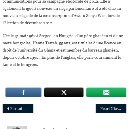
communications pour sa campagne électorale de 2012. Elle a
également brigué à nouveau un siège parlementaire et a été élue au
nouveau siège de de la circonscription d’Awutu Senya West lors de
l’élection de décembre 2012.
Née le 31 mai 1967 à Szeged, en Hongrie, d’un père ghanéen et d’une
mère hongroise, Hanna Tetteh, 55 ans, est titulaire d’une licence en
droit de l’université du Ghana et est membre du barreau ghanéen,
depuis octobre 1992. En plus de l’anglais, elle parle couramment le
fante et le hongrois.
Navigation
Parfait Onanga-Anyanga nommé Représentant spécial du Secrétaire général de l’ONU auprès de l’Union africaine
Pearl Nkrumah, première femme nommée administratrice exécutive d’Access Bank Ghana
de