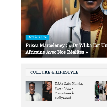
Mona Mpembele D’Agua Rosada : « À
Actu À La Une
Prisca Marceleney : « Dr Wlika Est U
Africaine Avec Nos Réalités »
CULTURE & LIFESTYLE
USA : Gabe Kunda,
Une « Voix »
Congolaise À
Hollywood