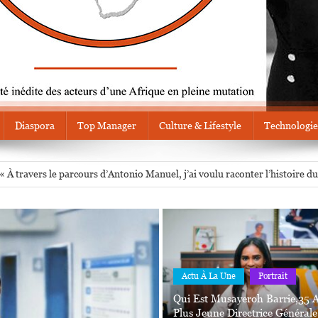
Diaspora
Top Manager
Culture & Lifestyle
Technologie
directrice des services de renseignement angolais
 travers le parcours d’Antonio Manuel, j’ai voulu raconter l’histoire d
une série médicale africaine avec nos réalités »
rale de la Commission pétrolière de Gambie
és et primés en 2025
Actu À La Une
Portrait
directrice des services de renseignement angolais
Qui Est Musayeroh Barrie,35 
Plus Jeune Directrice Général