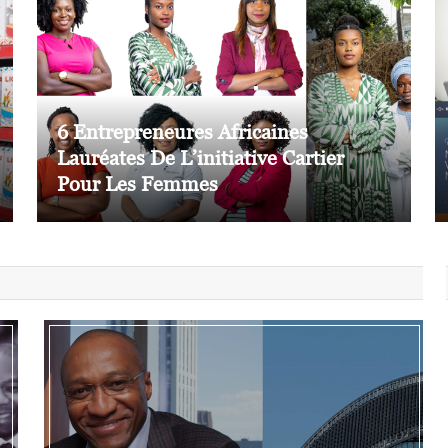
6 Entrepreneures Africaines
Lauréates De L’initiative Cartier
Pour Les Femmes