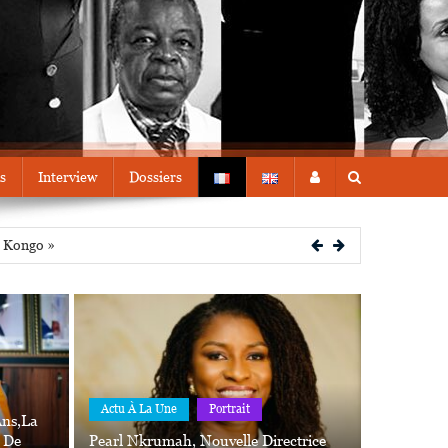
s
Interview
Dossiers
u Kongo »
Actu À La Une
Portrait
Ans,la
e De
Pearl Nkrumah, Nouvelle Directrice