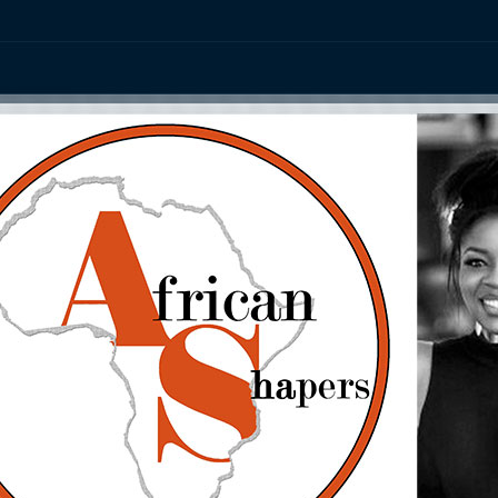
ation