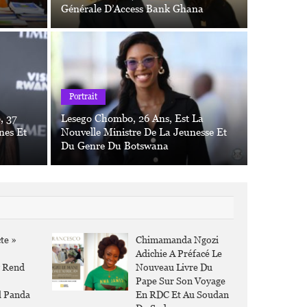
Générale D’Access Bank Ghana
u Kongo »
Actu À La
Portrait
Mona M
ectrice Générale De La Commission
Travers
, 37
Lesego Chombo, 26 Ans, Est La
nes Et
Nouvelle Ministre De La Jeunesse Et
Voulu R
Du Genre Du Botswana
te »
Chimamanda Ngozi
Adichie A Préfacé Le
y Rend
Nouveau Livre Du
Pape Sur Son Voyage
l Panda
En RDC Et Au Soudan