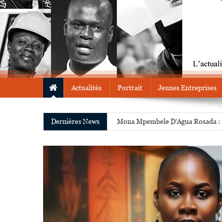
Actualités
Portrait
Jeunes Entreprises
Tânia Paiva devient la plus jeune 
Dernières News
Mona Mpembele D’Agua Rosada : « À
Prisca Marceleney : « Dr Wlika est 
Cany Jobe nommée Directrice Géné
Rétrospective:30 Congolais nomm
Tânia Paiva devient la plus jeune 