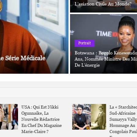
L’aviation Civile Au Monde?
 travers le parcours d’Antonio Manuel, j’ai voulu raconter l’histoire d
Actu À La Une
Portrait
Cany Jobe Nommée Dir
Botswana : Bogolo Kenewendo
ne Série Médicale
Ans, Nommée Ministre Des Mi
Pétrolière De Gambie
De L’énergie
USA : Qui Est Nikki
La « Starchitec
Ogunnaike, La
Sud-Africaine
Nouvelle Rédactrice
Sumayya Vall
En Chef Du Magazine
Hommage Au
Marie-Claire ?
Congolais Pau