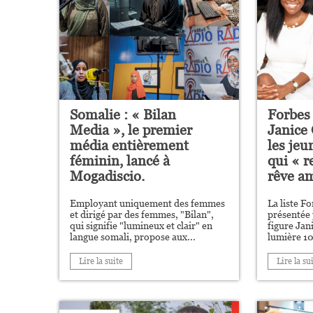
Somalie : « Bilan
Forbes
Media », le premier
Janice
média entièrement
les jeu
féminin, lancé à
qui « r
Mogadiscio.
rêve a
Employant uniquement des femmes
La liste F
et dirigé par des femmes, "Bilan",
présentée 
qui signifie "lumineux et clair" en
figure Ja
langue somali, propose aux...
lumière 10
Lire la suite
Lire la su