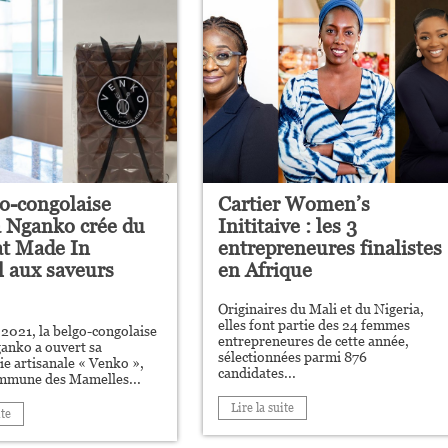
o-congolaise
Cartier Women’s
 Nganko crée du
Inititaive : les 3
at Made In
entrepreneures finalistes
l aux saveurs
en Afrique
Originaires du Mali et du Nigeria,
elles font partie des 24 femmes
 2021, la belgo-congolaise
entrepreneures de cette année,
anko a ouvert sa
sélectionnées parmi 876
ie artisanale « Venko »,
candidates...
ommune des Mamelles...
Lire la suite
ite