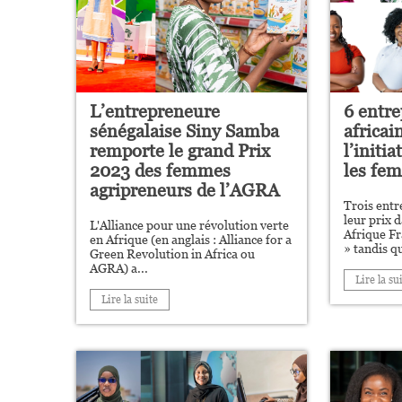
L’entrepreneure
6 entr
sénégalaise Siny Samba
africai
remporte le grand Prix
l’initi
2023 des femmes
les fe
agripreneurs de l’AGRA
Trois ent
leur prix 
L'Alliance pour une révolution verte
Afrique F
en Afrique (en anglais : Alliance for a
» tandis qu
Green Revolution in Africa ou
AGRA) a...
Lire la su
Lire la suite