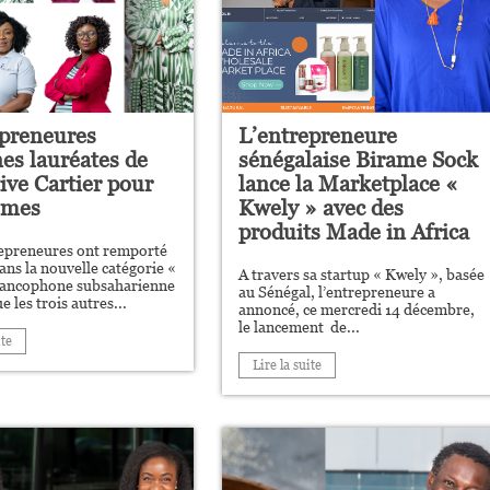
epreneures
L’entrepreneure
nes lauréates de
sénégalaise Birame Sock
ative Cartier pour
lance la Marketplace «
mmes
Kwely » avec des
produits Made in Africa
repreneures ont remporté
dans la nouvelle catégorie «
A travers sa startup « Kwely », basée
rancophone subsaharienne
au Sénégal, l’entrepreneure a
e les trois autres...
annoncé, ce mercredi 14 décembre,
le lancement de...
ite
Lire la suite