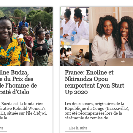
line Budza,
France: Enoline et
 du Prix ​​des
Nkirandza Opou
 de l’homme de
remportent Lyon Start
rsité d’Oslo
Up 2020
 Buzda est la fondatrice
Les deux sœurs, originaires de la
pérative Rebuild Women’s
République du Congo (Brazzaville),
, située sur l’île d’Idjwi,
ont été récompensées lors de la
e la...
cérémonie de remise de...
ite
Lire la suite