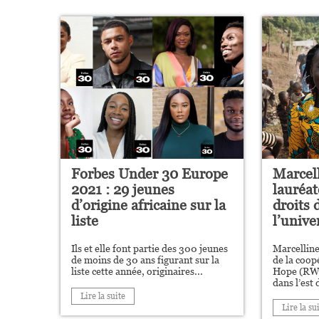
Forbes Under 30 Europe
Marcel
2021 : 29 jeunes
lauréate
d’origine africaine sur la
droits
liste
l’unive
Ils et elle font partie des 300 jeunes
Marcelline
de moins de 30 ans figurant sur la
de la coo
liste cette année, originaires...
Hope (RWH)
dans l’est d
Lire la suite
Lire la su