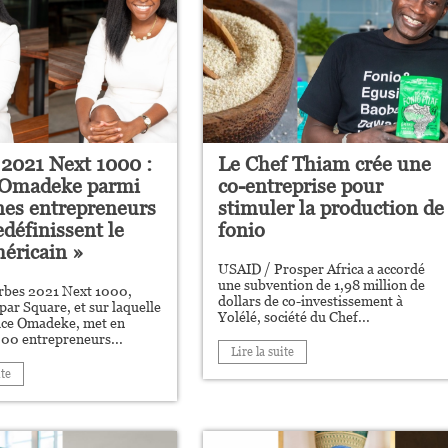
 2021 Next 1000 :
Le Chef Thiam crée une
 Omadeke parmi
co-entreprise pour
nes entrepreneurs
stimuler la production de
edéfinissent le
fonio
méricain »
USAID / Prosper Africa a accordé
une subvention de 1,98 million de
orbes 2021 Next 1000,
dollars de co-investissement à
par Square, et sur laquelle
Yolélé, société du Chef...
nice Omadeke, met en
00 entrepreneurs...
Lire la suite
ite