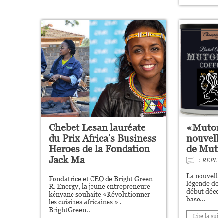
Chebet Lesan lauréate
«Mutom
du Prix Africa’s Business
nouvel
Heroes de la Fondation
de Mu
Jack Ma
1 REPL
La nouvell
Fondatrice et CEO de Bright Green
légende de
R. Energy, la jeune entrepreneure
début déce
kényane souhaite «Révolutionner
base...
les cuisines africaines » .
BrightGreen...
Lire la su