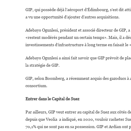
GIP, qui possède déjà l’aéroport d’Édimbourg, s’est dit attir
a vu une opportunité d’ajouter d’autres acquisitions.
Adebayo Ogunlesi, président et associé directeur de GIP, a d
«restent modérés pendant un certain temps». Mais, il a décl
investissements d’infrastructure à long terme en faisait le
Adebayo Ogunlesi a ainsi fait savoir que GIP prévoit de plac
la stratégie de GIP.
GIP, selon Boomberg, a récemment acquis des gazoducs à Ab
consortium.
Entrer dans le Capital de Suez
Par ailleurs, GIP veut entrer au capital de Suez aux côtés d
depuis que Veolia a indiqué, en 2020, vouloir racheter Suez 
70,1% qui ne sont pas en sa possession. GIP et Ardian ont 