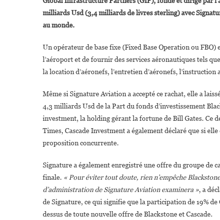
Global Infrastructure Partners (GIP), fondé et dirigé par 
milliards Usd (3,4 milliards de livres sterling) avec Signat
au monde.
Un opérateur de base fixe (Fixed Base Operation ou FBO) e
l’aéroport et de fournir des services aéronautiques tels que
la location d’aéronefs, l’entretien d’aéronefs, l’instruction 
Même si Signature Aviation a accepté ce rachat, elle a laissé
4,3 milliards Usd de la Part du fonds d’investissement Blac
investment, la holding gérant la fortune de Bill Gates. Ce d
Times, Cascade Investment a également déclaré que si elle e
proposition concurrente.
Signature a également enregistré une offre du groupe de cap
finale.
« Pour éviter tout doute, rien n’empêche Blackstone 
d’administration de Signature Aviation examinera »
, a déc
de Signature, ce qui signifie que la participation de 19% 
dessus de toute nouvelle offre de Blackstone et Cascade.