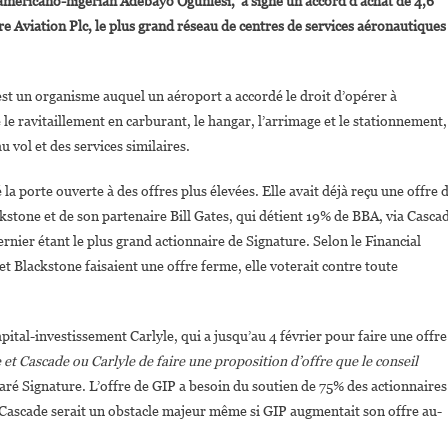
l’américano-nigérian Adebayo Ogunlesi, a signé un accord d’achat de 4,6
Ogunlesi
ure Aviation Plc, le plus grand réseau de centres de services aéronautiques
Va
Acquérir
Le
st un organisme auquel un aéroport a accordé le droit d’opérer à
Plus
 le ravitaillement en carburant, le hangar, l’arrimage et le stationnement,
Grand
Réseau
au vol et des services similaires.
De
 la porte ouverte à des offres plus élevées. Elle avait déjà reçu une offre 
Centres
De
kstone et de son partenaire Bill Gates, qui détient 19% de BBA, via Casca
Services
ernier étant le plus grand actionnaire de Signature. Selon le Financial
Aéronautiques
t Blackstone faisaient une offre ferme, elle voterait contre toute
Au
Monde.
ital-investissement Carlyle, qui a jusqu’au 4 février pour faire une offre
et Cascade ou Carlyle de faire une proposition d’offre que le conseil
laré Signature. L’offre de GIP a besoin du soutien de 75% des actionnaires
de Cascade serait un obstacle majeur même si GIP augmentait son offre au-