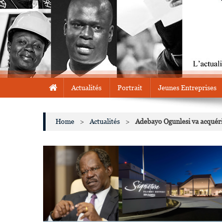
Actualités
Portrait
Jeunes Entreprises
Home
>
Actualités
>
Adebayo Ogunlesi va acquéri