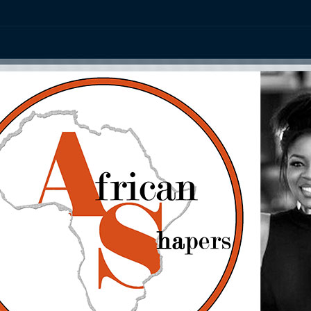
ation