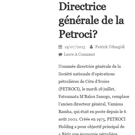
Directrice
générale de la
Petroci?
19/07/2023
Patrick Ndungidi
On
Leave A Comment
Côte
Nommée directrice générale de la
D’Ivoire
Société nationale d’opérations
:
pétrolières de Côte d’Ivoire
Qui
(PETROCI), le mardi 18 juillet,
Est
Fatoumata
Fatoumata M’Balou Sanogo, remplace
M’Balou
l’ancien directeur général, Vamissa
Sanogo,
Bamba, qui était en poste depuis le 6
Nouvelle
août 2021. Créée en 1975, PETROCI
Directrice
Holding a pour objectif principal de
Générale
« Bâtir une économie pétrolière