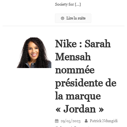
De
Society for […]
Virologie
Clinique
Lire la suite
Nike : Sarah
Mensah
nommée
présidente de
la marque
« Jordan »
29/05/2023
Patrick Ndungidi