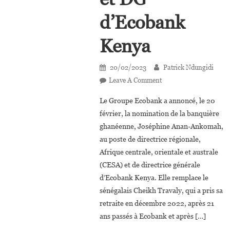
d’Ecobank
Kenya
20/02/2023
Patrick Ndungidi
On
Leave A Comment
Josephine
Le Groupe Ecobank a annoncé, le 20
Anan-
février, la nomination de la banquière
Ankomah
ghanéenne, Joséphine Anan-Ankomah,
Nommée
au poste de directrice régionale,
Directrice
D’Ecobank
Afrique centrale, orientale et australe
Pour
(CESA) et de directrice générale
L’Afrique
d’Ecobank Kenya. Elle remplace le
Centrale,
sénégalais Cheikh Travaly, qui a pris sa
De
retraite en décembre 2022, après 21
L’Est
ans passés à Ecobank et après […]
Et