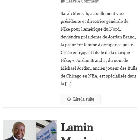
On
Leave A Comment
Nike
Sarah Mensah, actuellement vice-
:
présidente et directrice générale de
Sarah
Nike pour l’Amérique du Nord,
Mensah
deviendra présidente de Jordan Brand,
Nommée
Présidente
la première femme à occuper ce poste.
De
Créée en 1997 et filiale de la marque
La
Nike, « Jordan Brand », du nom de
Marque
Michael Jordan, ancien joueur des Bulls
« Jordan »
de Chicago en NBA, est spécialisée dans
la […]
Lire la suite
Lamin