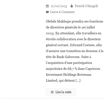
21/02/2023
Patrick Ndungidi
On
Leave A Comment
Botswana
Olebile Makhupe prendra ses fonctions
:
de directrice générale le 1er juillet
Olebile
2023. En attendant, elle travaillera en
Makhupe
étroite collaboration avec le directeur
Nommée
Directrice
général sortant, Sybrand Coetzee, afin
Générale
d’assurer une transition en douceur à la
De
tête de Bank Gaborone. Suite à
Bank
l’acquisition d’une participation
Gaborone
majoritaire de 68,7 % dans Capricorn
Investment Holdings Botswana
Limited, qui détient […]
Lire la suite