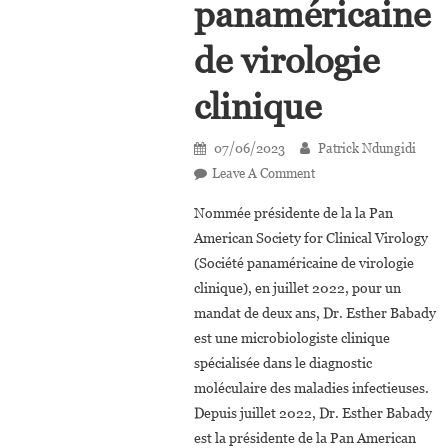
panaméricaine
de virologie
clinique
07/06/2023
Patrick Ndungidi
On
Leave A Comment
Dr.
Nommée présidente de la la Pan
Esther
American Society for Clinical Virology
Babady,
(Société panaméricaine de virologie
La
clinique), en juillet 2022, pour un
Congolaise
D’origine
mandat de deux ans, Dr. Esther Babady
Qui
est une microbiologiste clinique
Préside
spécialisée dans le diagnostic
La
moléculaire des maladies infectieuses.
Société
Depuis juillet 2022, Dr. Esther Babady
Panaméricaine
est la présidente de la Pan American