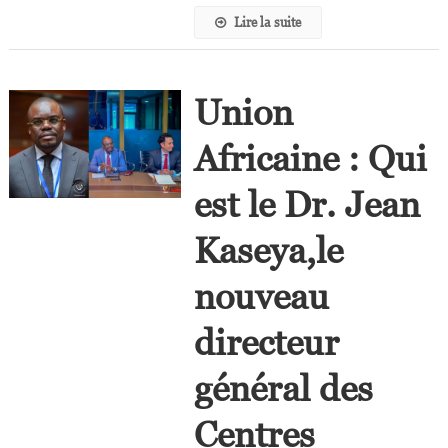
Australe
Lire la suite
Et
DG
D’Ecobank
Kenya
Union
Africaine : Qui
est le Dr. Jean
Kaseya,le
nouveau
directeur
général des
Centres