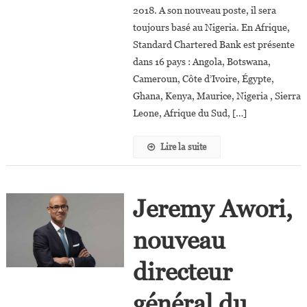
2018. A son nouveau poste, il sera
Président
Afrique
toujours basé au Nigeria. En Afrique,
De
Standard Chartered Bank est présente
Standard
dans 16 pays : Angola, Botswana,
Chartered
Cameroun, Côte d’Ivoire, Égypte,
Bank
Ghana, Kenya, Maurice, Nigeria , Sierra
Leone, Afrique du Sud, […]
Lire la suite
Jeremy Awori,
nouveau
directeur
général du