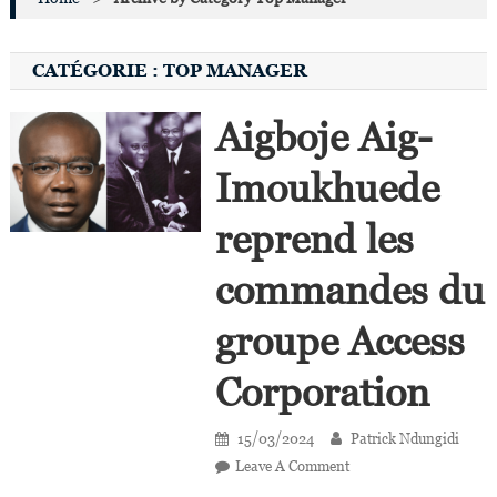
CATÉGORIE :
TOP MANAGER
Aigboje Aig-
Imoukhuede
reprend les
commandes du
groupe Access
Corporation
15/03/2024
Patrick Ndungidi
On
Leave A Comment
Aigboje