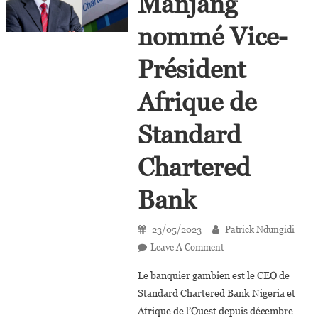
Manjang
nommé Vice-
Président
Afrique de
Standard
Chartered
Bank
23/05/2023
Patrick Ndungidi
On
Leave A Comment
Lamin
Le banquier gambien est le CEO de
Manjang
Standard Chartered Bank Nigeria et
Nommé
Afrique de l’Ouest depuis décembre
Vice-