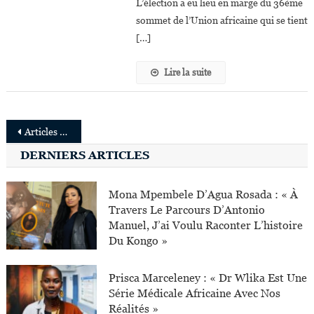
L’élection a eu lieu en marge du 36ème
Nouveau
sommet de l’Union africaine qui se tient
Directeur
[…]
Général
Des
Lire la suite
Centres
Africains
De
Navigation
Contrôle
Articles plus anciens
Et
des
DERNIERS ARTICLES
De
Prévention
articles
Des
Mona Mpembele D’Agua Rosada : « À
Maladies?
Travers Le Parcours D’Antonio
Manuel, J’ai Voulu Raconter L’histoire
Du Kongo »
Prisca Marceleney : « Dr Wlika Est Une
Série Médicale Africaine Avec Nos
Réalités »