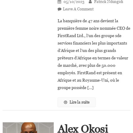
05/10/2023
Patrick Ndungidi
On
Leave A Comment
Afrique
La banquière de 47 ans devient la
Du
première femme noire nommée CEO de
Sud :
FirstRand Ltd., l’un des groupe sde
Mary
services financiers les plus importants
Vilakazi
Nommée
d’Afrique et l’un des plus grands
CEO
prêteurs d’Afrique en termes de valeur
De
de marché, avec plus de 50.000
FirstRand
employés. FirstRand est présent en
Ltd.
Afrique et au Royaume-Uni, où le
groupe possède […]
Lire la suite
Alex Okosi