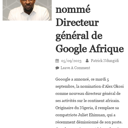
nommé
Directeur
général de
Google Afrique
05/09/2023
Patrick Ndungidi
On
Leave A Comment
Alex
Gooogle a annoncé, ce mardi 5
Okosi
septembre, la nomination d’Alex Okosi
Nommé
comme nouveau directeur général de
Directeur
ses activités sur le continent africain.
Général
De
Originaire du Nigeria, il remplace sa
Google
compatriote Juliet Ehimuan, qui a
Afrique
récemment démissionné de son poste.