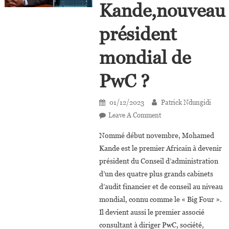
Kande,nouveau
président
mondial de
PwC ?
01/12/2023
Patrick Ndungidi
On
Leave A Comment
Qui
Nommé début novembre, Mohamed
Est
Kande est le premier Africain à devenir
Mohamed
président du Conseil d’administration
Kande,nouveau
d’un des quatre plus grands cabinets
Président
Mondial
d’audit financier et de conseil au niveau
De
mondial, connu comme le « Big Four ».
PwC ?
Il devient aussi le premier associé
consultant à diriger PwC, société,