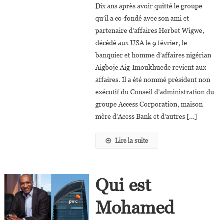
Dix ans après avoir quitté le groupe
Aig-
qu’il a co-fondé avec son ami et
Imoukhuede
partenaire d’affaires Herbet Wigwe,
Reprend
décédé aux USA le 9 février, le
Les
Commandes
banquier et homme d’affaires nigérian
Du
Aigboje Aig-Imoukhuede revient aux
Groupe
affaires. Il a été nommé président non
Access
exécutif du Conseil d’administration du
Corporation
groupe Access Corporation, maison
mère d’Acess Bank et d’autres […]
Lire la suite
Qui est
Mohamed