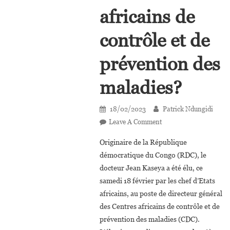
africains de
contrôle et de
prévention des
maladies?
18/02/2023
Patrick Ndungidi
On
Leave A Comment
Union
Originaire de la République
Africaine
démocratique du Congo (RDC), le
:
docteur Jean Kaseya a été élu, ce
Qui
samedi 18 février par les chef d’Etats
Est
Le
africains, au poste de directeur général
Dr.
des Centres africains de contrôle et de
Jean
prévention des maladies (CDC).
Kaseya,le