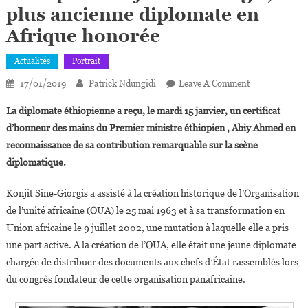
plus ancienne diplomate en
Afrique honorée
Actualités
Portrait
On
17/01/2019
Patrick Ndungidi
Leave A Comment
Ethiopie:
La diplomate éthiopienne a reçu, le mardi 15 janvier, un certificat
Konjit
d’honneur des mains du Premier ministre éthiopien , Abiy Ahmed en
SineGiorgis,
reconnaissance de sa contribution remarquable sur la scène
La
diplomatique.
Plus
Ancienne
Konjit Sine-Giorgis a assisté à la création historique de l’Organisation
Diplomate
En
de l’unité africaine (OUA) le 25 mai 1963 et à sa transformation en
Afrique
Union africaine le 9 juillet 2002, une mutation à laquelle elle a pris
Honorée
une part active. A la création de l’OUA, elle était une jeune diplomate
chargée de distribuer des documents aux chefs d’État rassemblés lors
du congrès fondateur de cette organisation panafricaine.