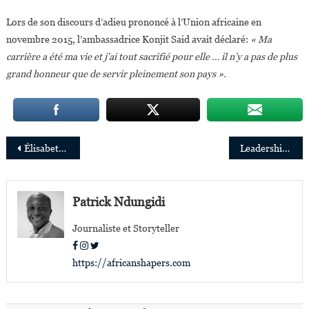
Lors de son discours d’adieu prononcé à l’Union africaine en
novembre 2015, l’ambassadrice Konjit Said avait déclaré:
« Ma
carrière a été ma vie et j’ai tout sacrifié pour elle … il n’y a pas de plus
grand honneur que de servir pleinement son pays ».
Navigation
Élisabeth Moreno Nouvelle Directrice générale de Hewlett Packard (HP ) Afrique
Leadership: 5 chefs d’entreprise révèlent les clés de leur succès en Afrique
de
l’article
Patrick Ndungidi
Journaliste et Storyteller
https://africanshapers.com