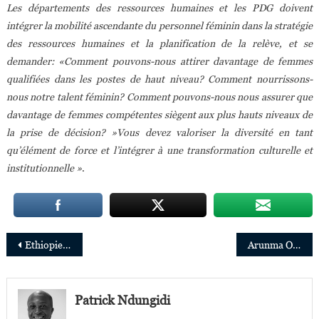
Les départements des ressources humaines et les PDG doivent
intégrer la mobilité ascendante du personnel féminin dans la stratégie
des ressources humaines et la planification de la relève, et se
demander: «Comment pouvons-nous attirer davantage de femmes
qualifiées dans les postes de haut niveau? Comment nourrissons-
nous notre talent féminin? Comment pouvons-nous nous assurer que
davantage de femmes compétentes siègent aux plus hauts niveaux de
la prise de décision? »Vous devez valoriser la diversité en tant
qu’élément de force et l’intégrer à une transformation culturelle et
institutionnelle »
.
Navigation
Ethiopie: Konjit SineGiorgis, la plus ancienne diplomate en Afrique honorée
Arunma Oteh rejoint le conseil d’administration d’Ecobank
de
l’article
Patrick Ndungidi