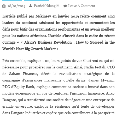
On
18/01/2019
Patrick Ndungidi
Leave A Comment
Leadership:
L’article publié par Mckinsey en janvier 2019 relate comment cinq
5
leaders du continent saisissent les opportunités et surmontent les
Chefs
défis pour bâtir des organisations performantes et un avenir meilleur
D’entreprise
pour les nations africaines. L’article s’inscrit dans le cadre du récent
Révèlent
Les
ouvrage « « Africa’s Business Revolution : How to Succeed in the
Clés
World’s Next Big Growth Market ».
De
Leur
Pris ensemble, explique-t-on, leurs points de vue illustrent ce qui est
Succès
nécessaire pour prospérer sur le continent. Ainsi, Nadia Fettah, CEO
En
de Saham Finances, décrit la revitalisation stratégique de la
Afrique
compagnie d’assurances marocaine qu’elle dirige. James Mwangi,
PDG d’Equity Bank, explique comment sa société a innové dans son
modèle économique en vue de renforcer l’inclusion financière. Aliko
Dangote, qui a transformé une société de négoce en une entreprise de
grande envergure, explique la résilience qu’il tente de développer
dans Dangote Industries et espère que cela contribuera à la prospérité