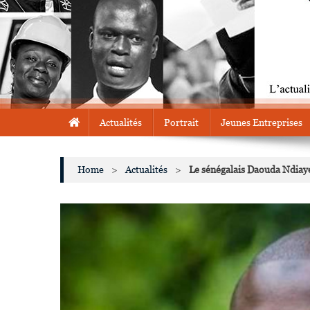
Actualités
Portrait
Jeunes Entreprises
Home
>
Actualités
>
Le sénégalais Daouda Ndiay