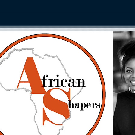
ation