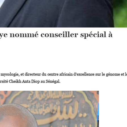
ye nommé conseiller spécial à
On
Le
mycologie, et directeur du centre africain d’excellence sur le génome et l
Sénégalais
versité Cheikh Anta Diop au Sénégal.
Daouda
Ndiaye
Nommé
onseiller
pécial
À
Harvard