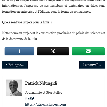
internationaux l’expertise de ses membres et partenaires en éducation,
formation en entreprise et l’édition, sous la forme de consultance.
Quels sont vos projets pour le futur ?
N
otre nouveau projet est la construction prochaine du palais des sciences et
de la découverte de la RDC.
Navigation
Éthiopie: Betelhem Dessie,19 ans, surdouée de la technologie
La nouvelle chaîne YouTube «NBA Africa» diffusera des matchs de la NBA
de
l’article
Patrick Ndungidi
Journaliste et Storyteller
https://africanshapers.com