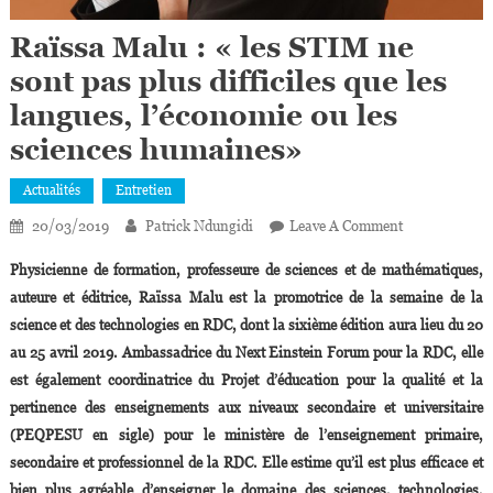
Raïssa Malu : « les STIM ne
sont pas plus difficiles que les
langues, l’économie ou les
sciences humaines»
Actualités
Entretien
On
20/03/2019
Patrick Ndungidi
Leave A Comment
Raïssa
Physicienne de formation, professeure de sciences et de mathématiques,
Malu :
auteure et éditrice, Raïssa Malu est la promotrice de la semaine de la
«
science et des technologies en RDC, dont la sixième édition aura lieu du 20
Les
STIM
au 25 avril 2019. Ambassadrice du Next Einstein Forum pour la RDC, elle
Ne
est également coordinatrice du Projet d’éducation pour la qualité et la
Sont
pertinence des enseignements aux niveaux secondaire et universitaire
Pas
(PEQPESU en sigle) pour le ministère de l’enseignement primaire,
Plus
secondaire et professionnel de la RDC. Elle estime qu’il est plus efficace et
Difficiles
bien plus agréable d’enseigner le domaine des sciences, technologies,