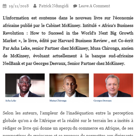
On
19/11/2018
Patrick Ndungidi
Leave A Comment
Le
L’information est contenue dans le nouveau livre sur l’économie
Cabinet
africaine publié par le Cabinet McKinsey. Intitulé « Africa’s Business
McKinsey
Revolution : How to Succeed in the World’s Next Big Growth
Prévoit
Market », le livre, édité par Harvard Business Review , est Co-écrit
5,6
Mille
Par Acha Leke, senior Partner chez McKinsey, Musa Chironga, ancien
Milliards
de McKinsey, évoluant actuellement à la banque sud-africaine
De
NedBank et par Georges Desvaux, Senior Partner chez McKinsey.
Dollars
De
Dépenses
En
Afrique
D’ici
2025
Selon les auteurs, l’ampleur de l’inadéquation entre la perception
globale qu’on a de l’Afrique et la réalité sur le terrain les a incités à
rédiger ce livre qui donne un aperçu du commerce en Afrique, de ses
perspectives de croissance et se propose de permettre aux dirigeants