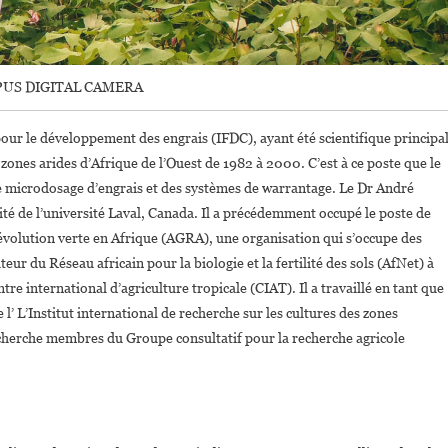
US DIGITAL CAMERA
ur le développement des engrais (IFDC), ayant été scientifique principa
s zones arides d’Afrique de l’Ouest de 1982 à 2000. C’est à ce poste que le
e microdosage d’engrais et des systèmes de warrantage. Le Dr André
ilité de l’université Laval, Canada. Il a précédemment occupé le poste de
révolution verte en Afrique (AGRA), une organisation qui s’occupe des
eur du Réseau africain pour la biologie et la fertilité des sols (AfNet) à
entre international d’agriculture tropicale (CIAT). Il a travaillé en tant que
 l’ L’Institut international de recherche sur les cultures des zones
recherche membres du Groupe consultatif pour la recherche agricole