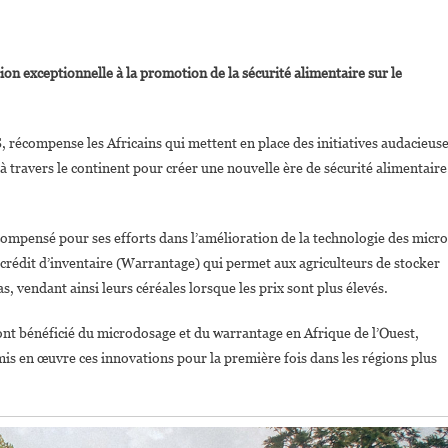
On
Le
ion exceptionnelle à la promotion de la sécurité alimentaire sur le
Dr
André
Bationo
, récompense les Africains qui mettent en place des initiatives audacieus
Et
à travers le continent pour créer une nouvelle ère de sécurité alimentaire
Le
Dr
Catherine
ompensé pour ses efforts dans l’amélioration de la technologie des micro
Nakalembe
crédit d’inventaire (Warrantage) qui permet aux agriculteurs de stocker
Remportent
’Africa
as, vendant ainsi leurs céréales lorsque les prix sont plus élevés.
Food
rize
 ont bénéficié du microdosage et du warrantage en Afrique de l’Ouest,
2020
is en œuvre ces innovations pour la première fois dans les régions plus