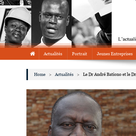
Actualités
Portrait
Jeunes Entreprises
Home
>
Actualités
>
Le Dr André Bationo et le D