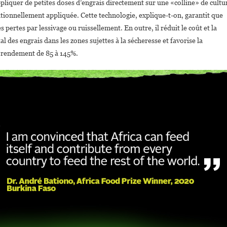
pliquer de petites doses d’engrais directement sur une «colline» de cultu
itionnellement appliquée. Cette technologie, explique-t-on, garantit que
s pertes par lessivage ou ruissellement. En outre, il réduit le coût et la
l des engrais dans les zones sujettes à la sécheresse et favorise la
u rendement de 85 à 145%.