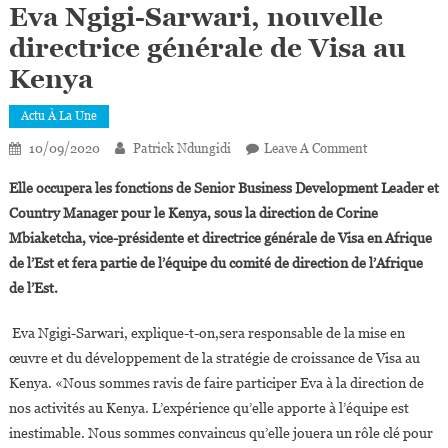
Eva Ngigi-Sarwari, nouvelle
directrice générale de Visa au
Kenya
Actu À La Une
On
10/09/2020
Patrick Ndungidi
Leave A Comment
Eva
Elle occupera les fonctions de Senior Business Development Leader et
Ngigi-
Country Manager pour le Kenya, sous la direction de Corine
Sarwari,
Mbiaketcha, vice-présidente et directrice générale de Visa en Afrique
Nouvelle
de l’Est et fera partie de l’équipe du comité de direction de l’Afrique
Directrice
Générale
de l’Est.
De
Visa
Eva Ngigi-Sarwari, explique-t-on,sera responsable de la mise en
Au
œuvre et du développement de la stratégie de croissance de Visa au
Kenya
Kenya. «Nous sommes ravis de faire participer Eva à la direction de
nos activités au Kenya. L’expérience qu’elle apporte à l’équipe est
inestimable. Nous sommes convaincus qu’elle jouera un rôle clé pour