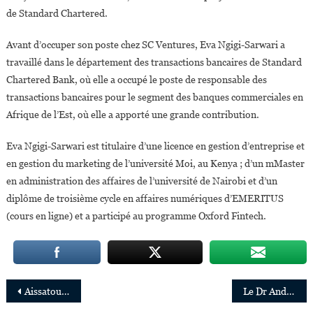
de Standard Chartered.
Avant d’occuper son poste chez SC Ventures, Eva Ngigi-Sarwari a
travaillé dans le département des transactions bancaires de Standard
Chartered Bank, où elle a occupé le poste de responsable des
transactions bancaires pour le segment des banques commerciales en
Afrique de l’Est, où elle a apporté une grande contribution.
Eva Ngigi-Sarwari est titulaire d’une licence en gestion d’entreprise et
en gestion du marketing de l’université Moi, au Kenya ; d’un mMaster
en administration des affaires de l’université de Nairobi et d’un
diplôme de troisième cycle en affaires numériques d’EMERITUS
(cours en ligne) et a participé au programme Oxford Fintech.
Navigation
Aissatou Bah,26 ans, la plus jeune ingénieure guinéenne à travailler chez Microsoft
Le Dr André Bationo et le Dr Catherine Nakalembe remportent l’Africa Food Prize 2020