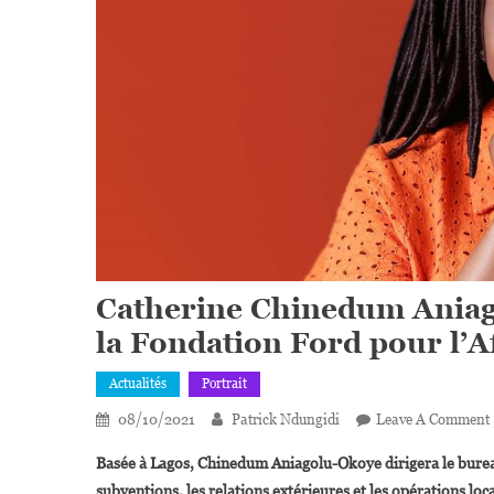
Catherine Chinedum Aniag
la Fondation Ford pour l’A
Actualités
Portrait
08/10/2021
Patrick Ndungidi
Leave A Comment
Basée à Lagos, Chinedum Aniagolu-Okoye dirigera le bureau
subventions, les relations extérieures et les opérations loca