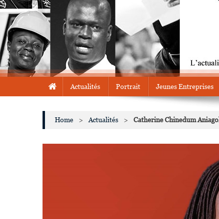
Actualités
Portrait
Jeunes Entreprises
Home
>
Actualités
>
Catherine Chinedum Aniagol