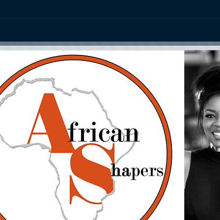
ation