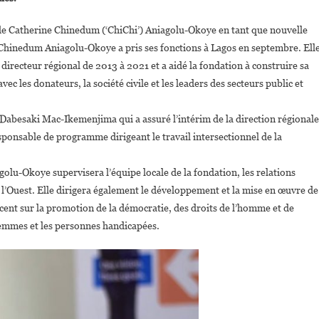
Aniagolu-
Okoye
 de Catherine Chinedum (‘ChiChi’) Aniagolu-Okoye en tant que nouvelle
Nommée
. Chinedum Aniagolu-Okoye a pris ses fonctions à Lagos en septembre. Ell
Directrice
irecteur régional de 2013 à 2021 et a aidé la fondation à construire sa
De
La
vec les donateurs, la société civile et les leaders des secteurs public et
Fondation
Ford
abesaki Mac-Ikemenjima qui a assuré l’intérim de la direction régionale
Pour
sponsable de programme dirigeant le travail intersectionnel de la
L’Afrique
De
olu-Okoye supervisera l’équipe locale de la fondation, les relations
L’Ouest
e l’Ouest. Elle dirigera également le développement et la mise en œuvre de
ccent sur la promotion de la démocratie, des droits de l’homme et de
s femmes et les personnes handicapées.