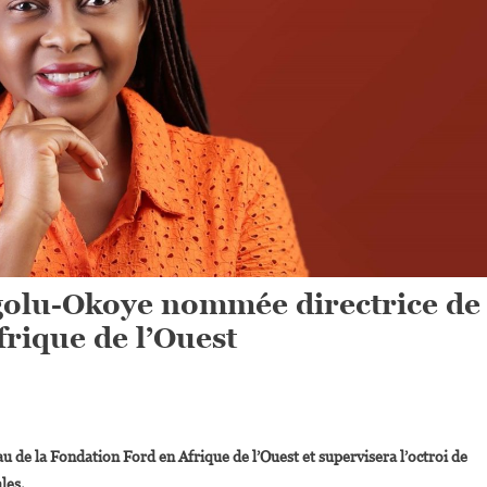
olu-Okoye nommée directrice de
frique de l’Ouest
On
Catherine
 de la Fondation Ford en Afrique de l’Ouest et supervisera l’octroi de
Chinedum
les.