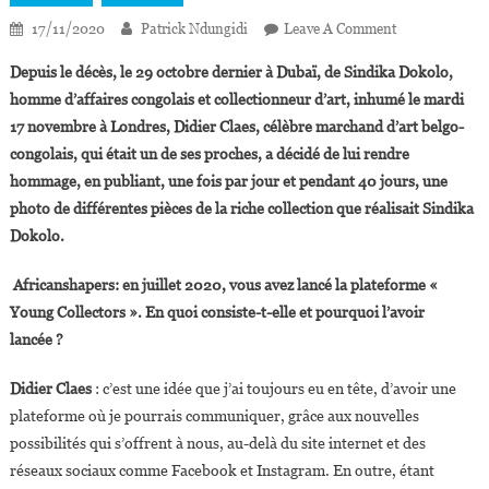
On
17/11/2020
Patrick Ndungidi
Leave A Comment
Didier
Depuis le décès, le 29 octobre dernier à Dubaï, de Sindika Dokolo,
Claes :
homme d’affaires congolais et collectionneur d’art, inhumé le mardi
« Sindika
17 novembre à Londres, Didier Claes, célèbre marchand d’art belgo-
Dokolo
congolais, qui était un de ses proches, a décidé de lui rendre
Avait
Cet
hommage, en publiant, une fois par jour et pendant 40 jours, une
Égo
photo de différentes pièces de la riche collection que réalisait Sindika
Qui
Dokolo.
Vous
Donne
Africanshapers: en juillet 2020, vous avez lancé la plateforme «
Envie
Young Collectors ». En quoi consiste-t-elle et pourquoi l’avoir
De
lancée ?
Bien
Faire
Didier Claes
: c’est une idée que j’ai toujours eu en tête, d’avoir une
Les
plateforme où je pourrais communiquer, grâce aux nouvelles
Choses »
possibilités qui s’offrent à nous, au-delà du site internet et des
réseaux sociaux comme Facebook et Instagram. En outre, étant