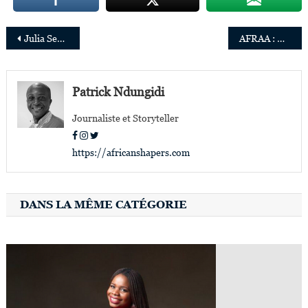
Navigation
Julia Sebutinde réélue Juge à la Cour Internationale de Justice
AFRAA : Rui Carreira réélu président, Trois nouveaux dirigeants élus au comité exécutif
de
l’article
Patrick Ndungidi
Journaliste et Storyteller
https://africanshapers.com
DANS LA MÊME CATÉGORIE