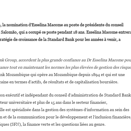
On
r.
la nomination d’Esselina Macome au poste de présidente du conseil
sselina
Salomão, qui a occupé ce poste pendant 18 ans. Esselina Macome entrer
Macome
tratégie de croissance de la Standard Bank pour les années à venir, a
Nommée
résidente
Du
ank Group, accordent la plus grande confiance au Dr Esselina Macome po
onseil
’administration
ance tout en maintenant les normes les plus élevées de gestion des risqu
e
ank Mozambique qui opère au Mozambique depuis 1894 et qui est une
tandard
ine en termes d’actifs, de résultats et de capitalisation boursière.
ank
ozambique
n exécutif et indépendant du conseil d’administration de Standard Bank
ur universitaire et plus de 15 ans dans le secteur financier,
lle est spécialisée dans la gestion des systèmes d’information au sein des
ion et de la communication pour le développement et l’inclusion financière
ques (SFN), la finance verte et les questions liées au genre.