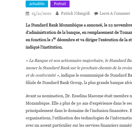
Actualités
Portrait
25/11/2022
Patrick Ndungidi
Leave A Comment
D
La Standard Bank Mozambique a annoncé, le 22 novembre, 
E
d’administration de la banque, en remplacement de Tomaz 
er
en fonction le 1
décembre et va diriger l’exécution de la s
indiqué l’institution.
P
« La Banque et son actionnaire majoritaire, le Standard B
C
D
mener la Standard Bank sur le prochain chemin de la croiss
D
et de conformité »
, indique le communiqué de Standard B
S
filiale de Standard Bank Group, la plus grande banque africa
B
M
Avant sa nomination, Dr. Esselina Macome était membre no
Mozambique. Elle a plus de 30 ans d’expérience dans le secte
principalement dans le domaine de l’inclusion financière. E
organisations, l’utilisation des technologies de l’informat
avec un accent particulier sur les services financiers numéri