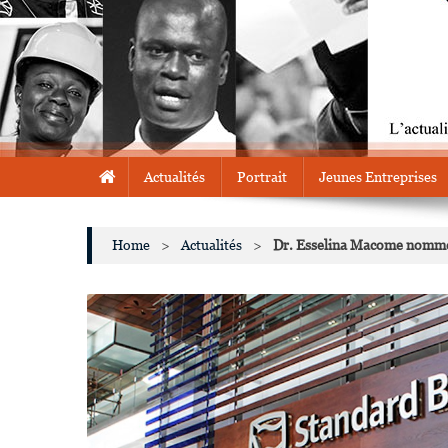
Actualités
Portrait
Jeunes Entreprises
Home
>
Actualités
>
Dr. Esselina Macome nommé