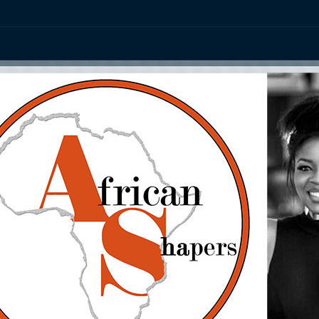
ation