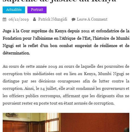
Actualités
Portrait
On
06/12/2019
Patrick Ndungidi
Leave A Comment
Grace
Juge à la Cour suprême du Kenya depuis 2011 et cofondatrice de la
Mumbi
Fondation pour l’albinisme en l’Afrique de l’Est, l’histoire de Mumbi
Ngugi,
Ngugi est le reflet d’un bon combat empreint de résilience et de
Résiliente
détermination.
Et
Déterminée
Au cours de cette année 2019 au cours de laquelle des poursuites de
Juge
À
corruption très médiatisées ont eu lieu au Kenya, Mumbi Ngugi se
La
distingue par ses décisions courageuses afin de lutter contre la
Cour
corruption. Ainsi, le 24 juillet, elle avait condamné les gouverneurs et
Suprême
les officiers publics corrompus, affirmant que les dirigeants élus ne
De
pouvaient rester en poste tout en étant accusés de corruption.
Justice
Du
Kenya