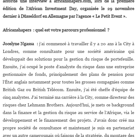
accordé une interview à africanshapers.com, lors de la première
La
édition de l’African Investment Day, organisée le 29 novembre
Hongrie
dernier à Düsseldorf en Allemagne par l’agence « Le Petit Event ».
Seront
Attribuées
Africanshapers : quel est votre parcours professionnel ?
Aux
Plus
Jocelyne Ngassa :
j’ai commencé à travailler il y a 20 ans à la City à
Méritants
Londres, comme consultante pour une société américaine qui
»
développait des solutions pour la gestion du risque de portefeuille.
Ensuite, j’ai ocupé le poste d’analyste du risque dans une entreprise
gestionnaire de fonds, principalement des plans de pension pour
l’État anglais notamment pour toutes les grosses compagnies comme
British Gaz ou British Télécom. Ensuite, j’ai été cheffe d’équipe de
cinq analystes. J’ai terminé ma carrière à la City, comme directeur des
risques chez Lehmann Brothers. Aujourd’hui, je mets ce background
dans la finance et la gestion du risque au service de l’Afrique, via le
développement et le financement des projets. J’avais donc créé ma
propre société de consultance et maintenant je suis en partenariat
avec un autre camerounais où faisons de la stratégie, du montage des