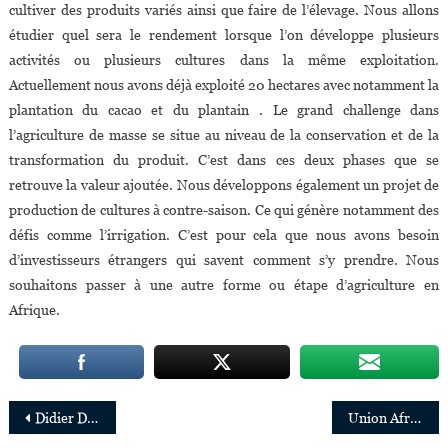
cultiver des produits variés ainsi que faire de l’élevage. Nous allons
étudier quel sera le rendement lorsque l’on développe plusieurs
activités ou plusieurs cultures dans la même exploitation.
Actuellement nous avons déjà exploité 20 hectares avec notamment la
plantation du cacao et du plantain . Le grand challenge dans
l’agriculture de masse se situe au niveau de la conservation et de la
transformation du produit. C’est dans ces deux phases que se
retrouve la valeur ajoutée. Nous développons également un projet de
production de cultures à contre-saison. Ce qui génère notamment des
défis comme l’irrigation. C’est pour cela que nous avons besoin
d’investisseurs étrangers qui savent comment s’y prendre. Nous
souhaitons passer à une autre forme ou étape d’agriculture en
Afrique.
Navigation
Didier Drogba nommé ambassadeur du commerce intra-africain
Union Africaine : Mansur Ahmed, du groupe Dangote, nommé président de l’Association des industriels africains