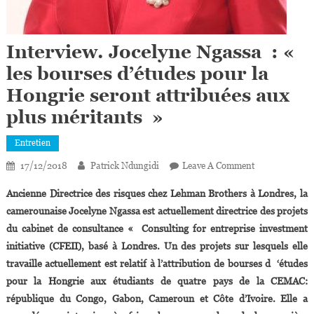
Interview. Jocelyne Ngassa : «
les bourses d’études pour la
Hongrie seront attribuées aux
plus méritants »
Entretien
On
17/12/2018
Patrick Ndungidi
Leave A Comment
Interview.
Ancienne Directrice des risques chez Lehman Brothers à Londres, la
Jocelyne
camerounaise Jocelyne Ngassa est actuellement directrice des projets
Ngassa
du cabinet de consultance « Consulting for entreprise investment
:
initiative (CFEII), basé à Londres. Un des projets sur lesquels elle
«
Les
travaille actuellement est relatif à l’attribution de bourses d ‘études
Bourses
pour la Hongrie aux étudiants de quatre pays de la CEMAC:
D’études
république du Congo, Gabon, Cameroun et Côte d’Ivoire. Elle a
Pour