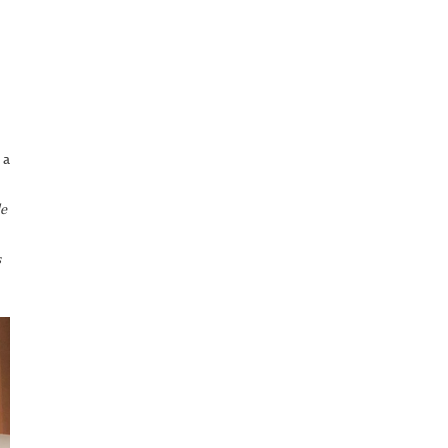
 a
de
s