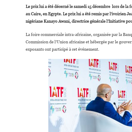
D
Le prix lui a été décerné le samedi 15 décembre lors de la f
D
au Caire, en Egypte. Le prix lui a été remis par l’ivoirien 
nigériane Kanayo Awani, directrice générale l’Initiative p
A
La foire commerciale intra-africaine, organisée par la Ban
C
Commission de l’Union africaine et hébergée par le gouver
I
A
exposants ont participé à cet événement.