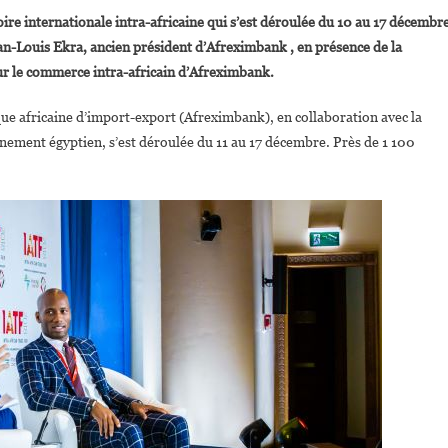
idier
oire internationale intra-africaine qui s’est déroulée du 10 au 17 décembr
rogba
Jean-Louis Ekra, ancien président d’Afreximbank , en présence de la
Nommé
our le commerce intra-africain d’Afreximbank.
mbassadeur
Du
que africaine d’import-export (Afreximbank), en collaboration avec la
ommerce
nement égyptien, s’est déroulée du 11 au 17 décembre. Près de 1 100
ntra-
fricain