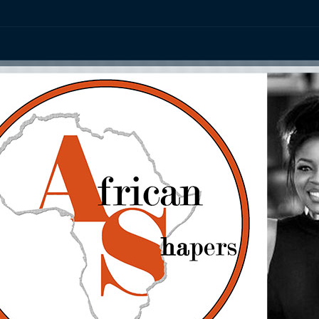
ation