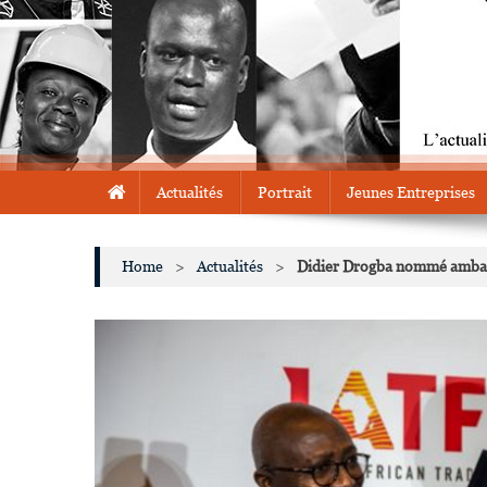
Actualités
Portrait
Jeunes Entreprises
Home
>
Actualités
>
Didier Drogba nommé ambas