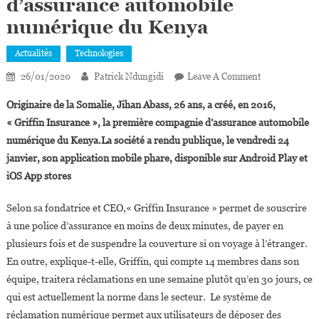
d’assurance automobile
numérique du Kenya
Actualités
Technologies
On
26/01/2020
Patrick Ndungidi
Leave A Comment
Jihan
Originaire de la Somalie, Jihan Abass, 26 ans, a créé, en 2016,
Abass,26
« Griffin Insurance », la première compagnie d’assurance automobile
Ans,créatrice
numérique du Kenya.La société a rendu publique, le vendredi 24
De
janvier, son application mobile phare, disponible sur Android Play et
La
Première
iOS App stores
Compagnie
D’assurance
Selon sa fondatrice et CEO,« Griffin Insurance » permet de souscrire
Automobile
à une police d’assurance en moins de deux minutes, de payer en
Numérique
plusieurs fois et de suspendre la couverture si on voyage à l’étranger.
Du
En outre, explique-t-elle, Griffin, qui compte 14 membres dans son
Kenya
équipe, traitera réclamations en une semaine plutôt qu’en 30 jours, ce
qui est actuellement la norme dans le secteur. Le système de
réclamation numérique permet aux utilisateurs de déposer des