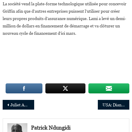
La société vend la plate-forme technologique utilisée pour concevoir
Griffin afin que d’autres entreprises puissent l’utiliser pour créer
leurs propres produits d’assurance numérique. Lami a levé un demi-
million de dollars en financement de démarrage et va clôturer un
nouveau cycle de financement d’ici mars.
Navigation
Juliet Anammah nommée présidente de Jumia Nigeria et responsable des affaires institutionnelles pour l’Afrique
USA: Diana Onyejiaka,35 ans,la candidate à l’élection sénatoriale qui veut booster le commerce avec l’Afrique
de
l’article
Patrick Ndungidi