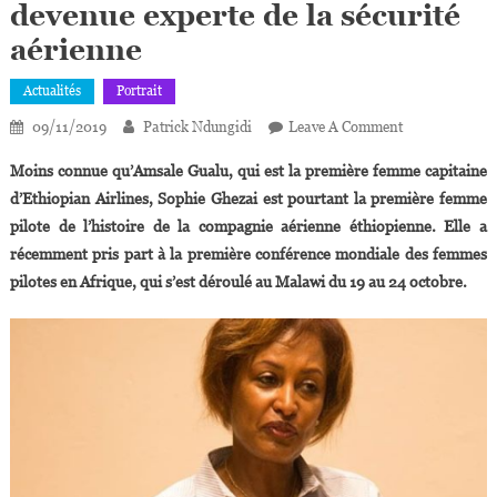
devenue experte de la sécurité
aérienne
Actualités
Portrait
On
09/11/2019
Patrick Ndungidi
Leave A Comment
USA:
Moins connue qu’Amsale Gualu, qui est la première femme capitaine
Sophia
d’Ethiopian Airlines, Sophie Ghezai est pourtant la première femme
Ghezai,
pilote de l’histoire de la compagnie aérienne éthiopienne. Elle a
L’ex
récemment pris part à la première conférence mondiale des femmes
Pilote
Devenue
pilotes en Afrique, qui s’est déroulé au Malawi du 19 au 24 octobre.
Experte
De
La
Sécurité
Aérienne