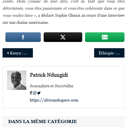
existe. Donc j’essaie de leur dire, c’est là, tant que vous êtes
déterminée, vous êtes passionnée et vous êtes cohérente dans ce que
vous voulez faire »
, a déclaré Sophie Ghezai au cours d’une interview
sur une chaîne américaine.
Navigation
Kenya : Caroline Laichena confirmée CEO de Sanlam General Insurance
Éthiopie : Selam Amare nommée «Country Leader» de General Electric
de
l’article
Patrick Ndungidi
Journaliste et Storyteller
https://africanshapers.com
DANS LA MÊME CATÉGORIE