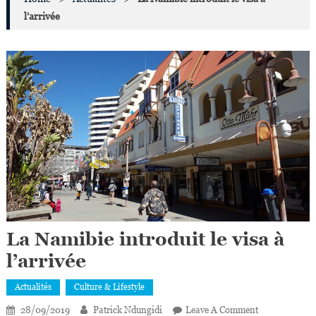
l’arrivée
La Namibie introduit le visa à
l’arrivée
Actualités
Culture & Lifestyle
On
28/09/2019
Patrick Ndungidi
Leave A Comment