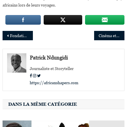
africains lors de leurs voyages.
Navigation
Fondation Bill et Melinda Gates : Aya Chebbi et Grégory Rockson primés
Cinéma et télévision:Lupita Nyong’o engagée dans 3 projets sur l’Afrique
de
l’article
Patrick Ndungidi
Journaliste et Storyteller
https://africanshapers.com
DANS LA MÊME CATÉGORIE