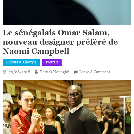
Le sénégalais Omar Salam,
nouveau designer préféré de
Naomi Campbell
Culture & Lifestyle
Portrait
On
20/08/2018
Patrick Ndungidi
Leave A Comment
Le
Sénégalais
Omar
Salam,
Nouveau
Designer
Préféré
De
Naomi