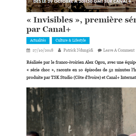
« Invisibles », première sé
par Canal+
Actualités
Culture & Lifestyle
27/10/2018
Patrick Ndungidi
Leave A Comment
«
Réalisée par le franco-ivoirien Alex Ogou, avec une équipe
« série choc », raconte en 10 épisodes de 52 minutes l’hi
S
produite par TSK Studio (Côte d’Ivoire) et Canal+ Internat
P
A