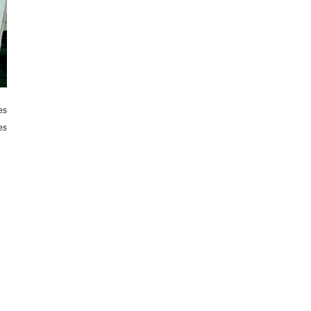
es
es