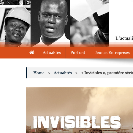
Actualités
Portrait
Jeunes Entreprises
Home
>
Actualités
>
« Invisibles », première sér