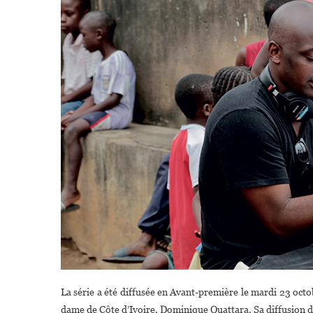
La série a été diffusée en Avant-première le mardi 23 oc
dame de Côte d’Ivoire, Dominique Ouattara. Sa diffusion de