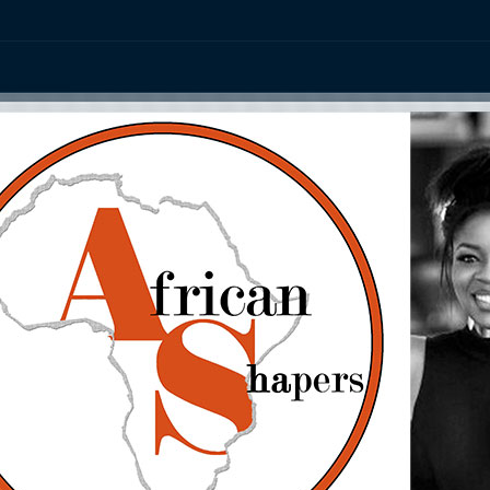
ation