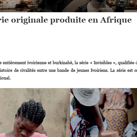
rie originale produite en Afrique
On
 Invisibles »,
 entièrement ivoirienne et burkinabè, la série « Invisibles », qualifiée 
Première
stoire de rivalités entre une bande de jeunes Ivoiriens. La série est c
érie
ional.
Originale
roduite
En
frique
Par
Canal+