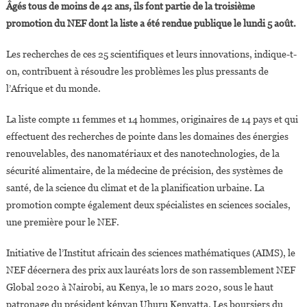
Âgés tous de moins de 42 ans, ils font partie de la troisième
25
promotion du NEF dont la liste a été rendue publique le lundi 5 août.
Scientifiques
Du
Les recherches de ces 25 scientifiques et leurs innovations, indique-t-
Next
on, contribuent à résoudre les problèmes les plus pressants de
Einstein
l’Afrique et du monde.
Forum
2019
La liste compte 11 femmes et 14 hommes, originaires de 14 pays et qui
effectuent des recherches de pointe dans les domaines des énergies
renouvelables, des nanomatériaux et des nanotechnologies, de la
sécurité alimentaire, de la médecine de précision, des systèmes de
santé, de la science du climat et de la planification urbaine. La
promotion compte également deux spécialistes en sciences sociales,
une première pour le NEF.
Initiative de l’Institut africain des sciences mathématiques (AIMS), le
NEF décernera des prix aux lauréats lors de son rassemblement NEF
Global 2020 à Nairobi, au Kenya, le 10 mars 2020, sous le haut
patronage du président kényan Uhuru Kenyatta. Les boursiers du