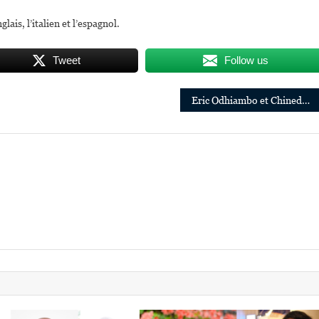
lais, l’italien et l’espagnol.
Tweet
Follow us
Eric Odhiambo et Chinedu Ikwudinma promus chez Ecobank