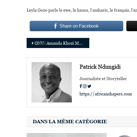
Leyla Gozo parle le ewe, le hausa, l’amharic, le français, l’ang
Share on Facebook
Navigation
ONU: Amanda Khozi Mukwashi nommée coordonnatrice résidente au Lesotho, Edward Kallon nommé coordonnateur au Zimbabwe
de
l’article
Patrick Ndungidi
Journaliste et Storyteller
https://africanshapers.com
DANS LA MÊME CATÉGORIE