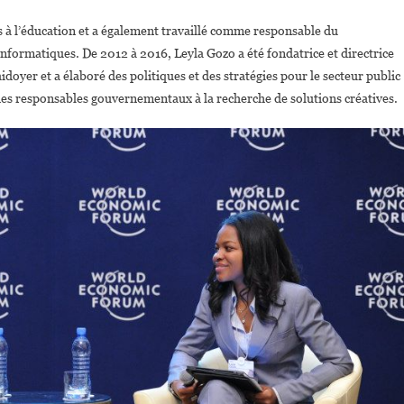
és à l’éducation et a également travaillé comme responsable du
formatiques. De 2012 à 2016, Leyla Gozo a été fondatrice et directrice
idoyer et a élaboré des politiques et des stratégies pour le secteur public
é des responsables gouvernementaux à la recherche de solutions créatives.