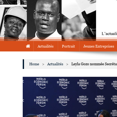
Actualités
Portrait
Jeunes Entreprises
Home
>
Actualités
>
Leyla Gozo nommée Secrétair