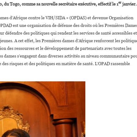
er
 du Togo, comme sa nouvelle secrétaire exécutive, effectif le 1
janvier.
Secrétaire
Exécutive
mes d’Afrique contre le VIH/SIDA » (OPDAS) et devenue Organisation
De
PDAD est une organisation de défense des droits où les Premières Dame
L’organisation
Des
ur défendre des politiques qui rendent les services de santé accessibles et
Premières
jeunes. A cet effet, les Premières dames d’Afrique renforcent les politiqu
Dames
tion des ressources et le développement de partenariats avec toutes les
D’Afrique
ères dames s’engagent dans diverses activités au niveau communautaire po
Pour
e des risques et des politiques en matière de santé. L’OPAD rassemble
Le
Développement