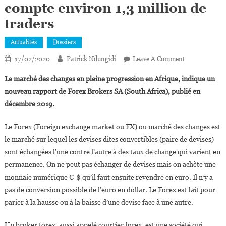
compte environ 1,3 million de
traders
Actualités
Dossiers
On
17/02/2020
Patrick Ndungidi
Leave A Comment
Marché
Le marché des changes en pleine progression en Afrique, indique un
Des
nouveau rapport de Forex Brokers SA (South Africa), publié en
Changes :
décembre 2019.
L’Afrique
Compte
Le Forex (Foreign exchange market ou FX) ou marché des changes est
Environ
le marché sur lequel les devises dites convertibles (paire de devises)
1,3
Million
sont échangées l’une contre l’autre à des taux de change qui varient en
De
permanence. On ne peut pas échanger de devises mais on achète une
Traders
monnaie numérique €-$ qu’il faut ensuite revendre en euro. Il n’y a
pas de conversion possible de l’euro en dollar. Le Forex est fait pour
parier à la hausse ou à la baisse d’une devise face à une autre.
Un broker forex, aussi appelé courtier forex, est une société qui