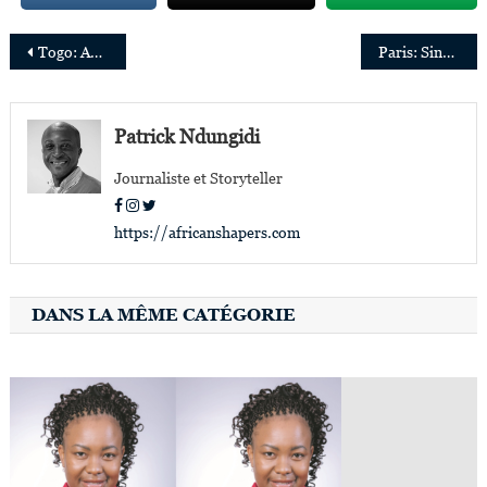
Navigation
Togo: Adiel Akplogan,pionnier de l’Internet en Afrique
​Paris: Sindiso Khumalo en lice pour le Prix LVMH 2020
de
l’article
Patrick Ndungidi
Journaliste et Storyteller
https://africanshapers.com
DANS LA MÊME CATÉGORIE