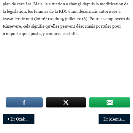
plan de carrière. Mais, la situation a changé depuis la modification de
la législation, les femmes de la RDC étant désormais autorisées à
travailler de nuit (loi 16/110 du 15 juillet 2016). Pour les employées de
Kinsevere, cela signifie qu’elles peuvent désormais postuler pour
n’importe quel poste, y compris les shifts.
Navigation
Dr Ozak Esu,29 ans,l’ingénieure qui conçoit des bâtiments intelligents
Dr Menna Demessie, nouvelle Vice-Présidente d’Universal Music Group
de