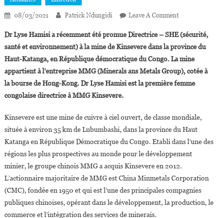
On
08/03/2021
Patrick Ndungidi
Leave A Comment
RDC:
Dr Lyse Hamisi a récemment été promue Directrice – SHE (sécurité,
Dr
santé et environnement) à la mine de Kinsevere dans la province du
Lyse
Haut-Katanga, en République démocratique du Congo. La mine
Hamisi,
appartient à l’entreprise MMG (Minerals ans Metals Group), cotée à
Directrice-
SHE
la bourse de Hong-Kong. Dr Lyse Hamisi est la première femme
(sécurité,
congolaise directrice à MMG Kinsevere.
Santé
Et
Kinsevere est une mine de cuivre à ciel ouvert, de classe mondiale,
Environnemen
située à environ 35 km de Lubumbashi, dans la province du Haut
À
Katanga en République Démocratique du Congo. Etabli dans l’une des
La
régions les plus prospectives au monde pour le développement
Mine
minier, le groupe chinois MMG a acquis Kinsevere en 2012.
De
L’actionnaire majoritaire de MMG est China Minmetals Corporation
Kinsevere
(CMC), fondée en 1950 et qui est l’une des principales compagnies
publiques chinoises, opérant dans le développement, la production, le
commerce et l’intégration des services de minerais.