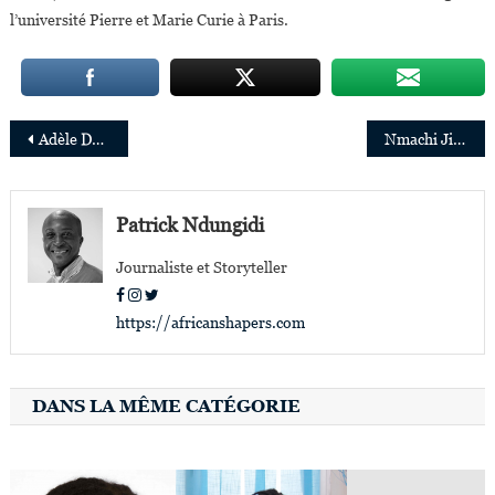
l’université Pierre et Marie Curie à Paris.
Navigation
Adèle Dejak, la créative fashion designer de produits de luxe made in Africa
Nmachi Jidenma, 29 ans, spécialiste des partenariats stratégiques à la Silicon Valley
de
l’article
Patrick Ndungidi
Journaliste et Storyteller
https://africanshapers.com
DANS LA MÊME CATÉGORIE