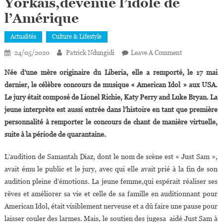
Yorkais,devenue l’idole de
l’Amérique
Actualités
Culture & Lifestyle
On
24/05/2020
Patrick Ndungidi
Leave A Comment
Samantha
Née d’une mère originaire du Liberia, elle a remporté, le 17 mai
Diaz,21
dernier, le célèbre concours de musique « American Idol » aux USA.
Ans,l’ex
Le jury était composé de Lionel Richie, Katy Perry and Luke Bryan. La
Chanteuse
jeune interprète est aussi entrée dans l’histoire en tant que première
Du
Métro
personnalité à remporter le concours de chant de manière virtuelle,
New-
suite à la période de quarantaine.
Yorkais,deve
L’idole
L’audition de Samantah Diaz, dont le nom de scène est « Just Sam »,
De
avait ému le public et le jury, avec qui elle avait prié à la fin de son
L’Amérique
audition pleine d’émotions. La jeune femme,qui espérait réaliser ses
rêves et améliorer sa vie et celle de sa famille en auditionnant pour
American Idol, était visiblement nerveuse et a dû faire une pause pour
laisser couler des larmes. Mais, le soutien des jugesa aidé Just Sam à