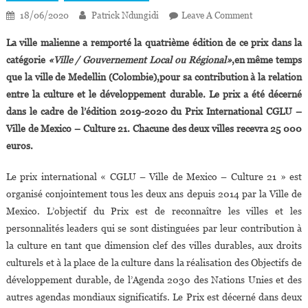
On
18/06/2020
Patrick Ndungidi
Leave A Comment
Mali:la
La ville malienne a remporté la quatrième édition de ce prix dans la
Ville
catégorie
«Ville / Gouvernement Local ou Régional»
,en même temps
De
que la ville de Medellin (Colombie),pour sa contribution à la relation
Ségou
entre la culture et le développement durable. Le prix a été décerné
Lauréate
Du
dans le cadre de l’édition 2019-2020 du Prix International CGLU –
Prix
Ville de Mexico – Culture 21. Chacune des deux villes recevra 25 000
International
euros.
Cités
Et
Le prix international « CGLU – Ville de Mexico – Culture 21 » est
Gouvernemen
organisé conjointement tous les deux ans depuis 2014 par la Ville de
Locaux
Mexico. L’objectif du Prix est de reconnaître les villes et les
Unis
personnalités leaders qui se sont distinguées par leur contribution à
la culture en tant que dimension clef des villes durables, aux droits
culturels et à la place de la culture dans la réalisation des Objectifs de
développement durable, de l’Agenda 2030 des Nations Unies et des
autres agendas mondiaux significatifs. Le Prix est décerné dans deux