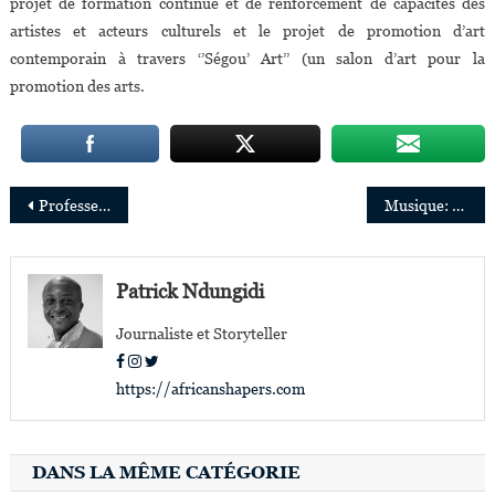
projet de formation continue et de renforcement de capacités des
artistes et acteurs culturels et le projet de promotion d’art
contemporain à travers ‘’Ségou’ Art’’ (un salon d’art pour la
promotion des arts.
Navigation
Professeur Kabengele Munanga, anthropologue et figure majeure de la lutte contre le racisme au Brésil
Musique: 13 Beatmakers derrière les grands hits musicaux en Afrique
de
l’article
Patrick Ndungidi
Journaliste et Storyteller
https://africanshapers.com
DANS LA MÊME CATÉGORIE