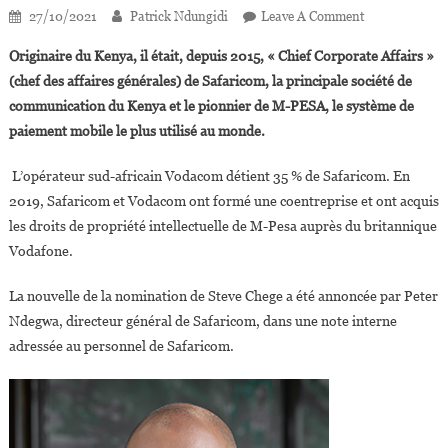
On
27/10/2021
Patrick Ndungidi
Leave A Comment
Steve
Originaire du Kenya, il était, depuis 2015, « Chief Corporate Affairs »
Chege
(chef des affaires générales) de Safaricom, la principale société de
Nommé
communication du Kenya et le pionnier de M-PESA, le système de
Directeur
paiement mobile le plus utilisé au monde.
Des
Affaires
L’opérateur sud-africain Vodacom détient 35 % de Safaricom. En
Extérieures
Du
2019, Safaricom et Vodacom ont formé une coentreprise et ont acquis
Groupe
les droits de propriété intellectuelle de M-Pesa auprès du britannique
Vodacom
Vodafone.
La nouvelle de la nomination de Steve Chege a été annoncée par Peter
Ndegwa, directeur général de Safaricom, dans une note interne
adressée au personnel de Safaricom.