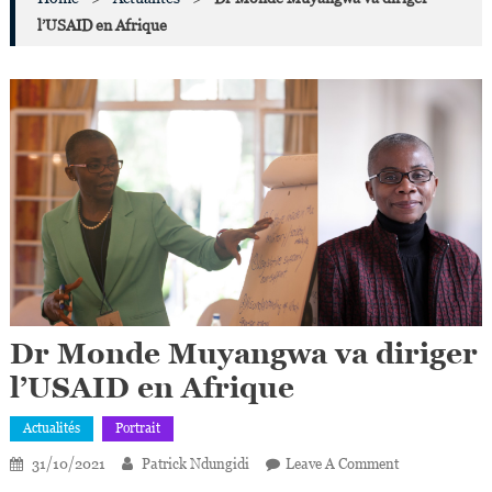
l’USAID en Afrique
Dr Monde Muyangwa va diriger
l’USAID en Afrique
Actualités
Portrait
On
31/10/2021
Patrick Ndungidi
Leave A Comment
Dr