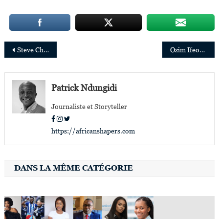
Navigation
Steve Chege nommé directeur des affaires extérieures du Groupe Vodacom
Ozim Ifeoma Obasi nommée directrice juridique de General Electric (GE) en Afrique
de
l’article
Patrick Ndungidi
Journaliste et Storyteller
https://africanshapers.com
DANS LA MÊME CATÉGORIE