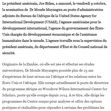
Le président américain, Joe Biden, a annoncé, le vendredi 9 octobre,
Monde
la nomination de Dr Monde Muyangwa au poste d’administratrice
Muyangwa
adjointe du Bureau de l’Afrique de la United States Agency for
Va
International Development (USAId), l’Agence américaine pour le
Diriger
L’USAID
développement international,
l’agence du gouvernement des États-
En
Unis chargée du développement économique et de l’assistance
Afrique
humanitaire dans le monde. L’agence travaille sous la supervision du
président américain, du département d’État et du Conseil national de
sécurité.
Originaire de la Zambie, où elle est née et effectué ses études
universitaires, Dr Monde Muyangwa possède plus de 23 ans
d’expérience de haut niveau sur l’Afrique et les relations entre les
États-Unis et l’Afrique. Elle occupe actuellement le poste de directrice
du programme Afrique au Woodrow Wilson International Center for
Scholars, poste qu’elle occupe depuis 2014. À ce titre, elle dirige les
programmes du Centre conçus pour analyser et offrir des options
pratiques et réalisables pour répondre à certains des problèmes les