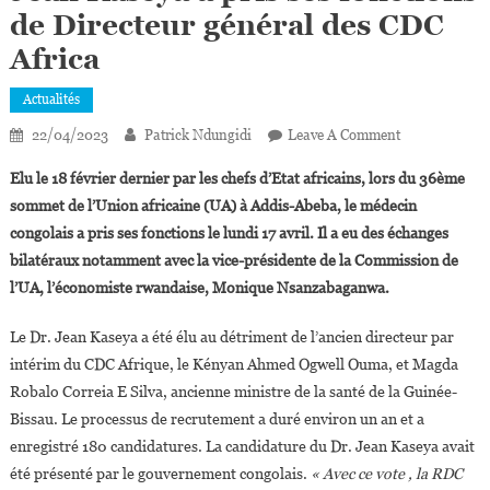
de Directeur général des CDC
Africa
Actualités
On
22/04/2023
Patrick Ndungidi
Leave A Comment
Union
Elu le 18 février dernier par les chefs d’Etat africains, lors du 36ème
Africaine :
sommet de l’Union africaine (UA) à Addis-Abeba, le médecin
Le
congolais a pris ses fonctions le lundi 17 avril. Il a eu des échanges
Docteur
bilatéraux notamment avec la vice-présidente de la Commission de
Jean
Kaseya
l’UA, l’économiste rwandaise, Monique Nsanzabaganwa.
A
Pris
Le Dr. Jean Kaseya a été élu au détriment de l’ancien directeur par
Ses
intérim du CDC Afrique, le Kényan Ahmed Ogwell Ouma, et Magda
Fonctions
Robalo Correia E Silva, ancienne ministre de la santé de la Guinée-
De
Bissau. Le processus de recrutement a duré environ un an et a
Directeur
enregistré 180 candidatures. La candidature du Dr. Jean Kaseya avait
Général
été présenté par le gouvernement congolais.
« Avec ce vote , la RDC
Des