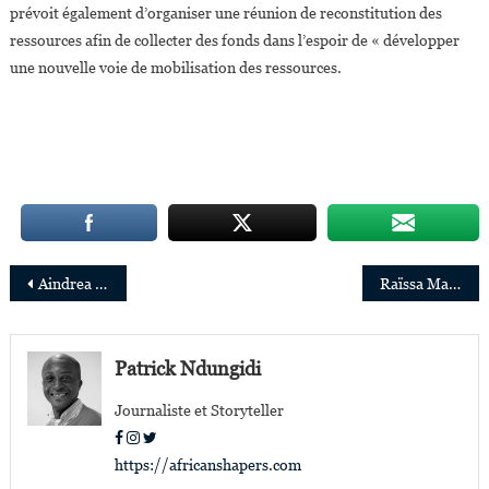
prévoit également d’organiser une réunion de reconstitution des
ressources afin de collecter des fonds dans l’espoir de « développer
une nouvelle voie de mobilisation des ressources.
Navigation
Aindrea Emelife, 29 ans, nommée curatrice du Musée d’Edo pour les arts d’Afrique de l’Ouest
Raïssa Malu : « La SST est un évènement panafricain qui contribue à révéler la prochaine génération de scientifiques et techniciens
de
l’article
Patrick Ndungidi
Journaliste et Storyteller
https://africanshapers.com