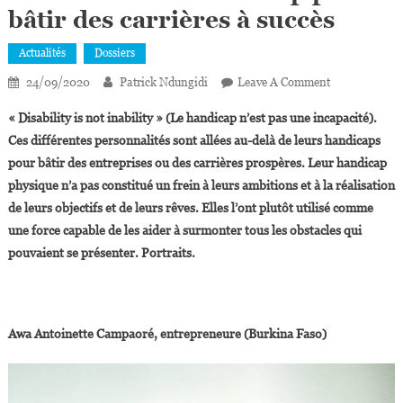
bâtir des carrières à succès
Actualités
Dossiers
On
24/09/2020
Patrick Ndungidi
Leave A Comment
13
« Disability is not inability » (Le handicap n’est pas une incapacité).
Personnalités
Ces différentes personnalités sont allées au-delà de leurs handicaps
Qui
pour bâtir des entreprises ou des carrières prospères. Leur handicap
Sont
physique n’a pas constitué un frein à leurs ambitions et à la réalisation
Allées
Au-
de leurs objectifs et de leurs rêves. Elles l’ont plutôt utilisé comme
Delà
une force capable de les aider à surmonter tous les obstacles qui
De
pouvaient se présenter. Portraits.
Leur
Handicap
Pour
Bâtir
Awa Antoinette Campaoré, entrepreneure (Burkina Faso)
Des
Carrières
À