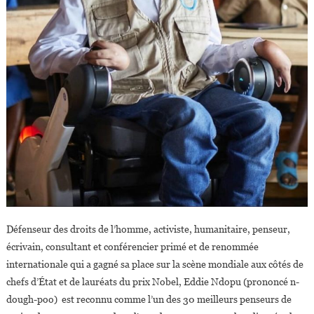
Défenseur des droits de l’homme, activiste, humanitaire, penseur,
écrivain, consultant et conférencier primé et de renommée
internationale qui a gagné sa place sur la scène mondiale aux côtés de
chefs d’État et de lauréats du prix Nobel, Eddie Ndopu (prononcé n-
dough-poo) est reconnu comme l’un des 30 meilleurs penseurs de