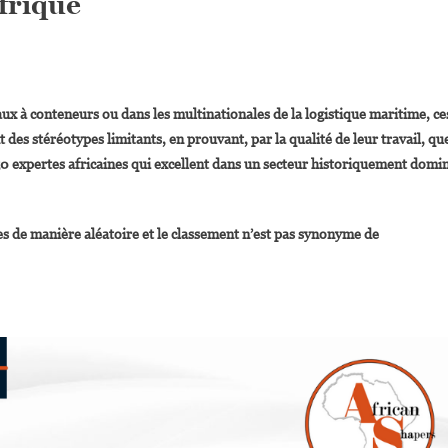
frique
On
50
ux à conteneurs ou dans les multinationales de la logistique maritime, ce
Expertes
es stéréotypes limitants, en prouvant, par la qualité de leur travail, qu
Qui
 50 expertes africaines qui excellent dans un secteur historiquement domi
Changent
La
Donne
ées de manière aléatoire et le classement n’est pas synonyme de
Dans
La
Logistique
Portuaire
Et
Maritime
En
Afrique