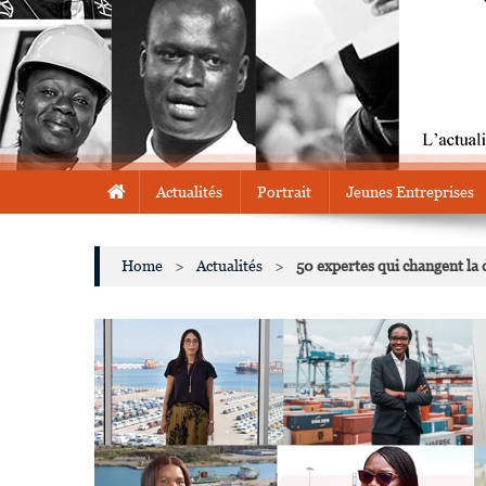
Actualités
Portrait
Jeunes Entreprises
Home
>
Actualités
>
50 expertes qui changent la 