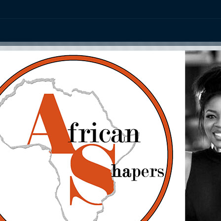
ation