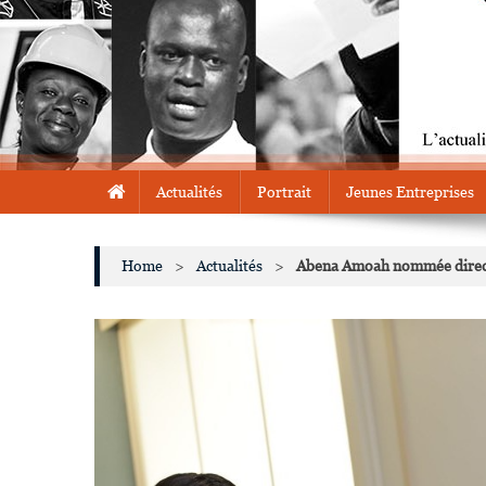
Actualités
Portrait
Jeunes Entreprises
Home
>
Actualités
>
Abena Amoah nommée directr