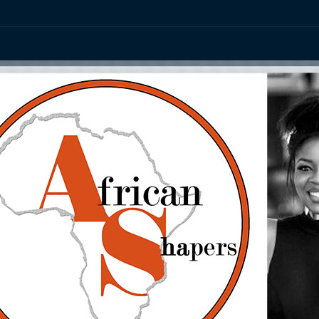
ation