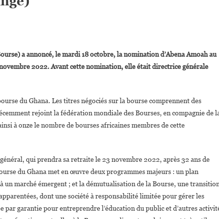
ange)
On
Abena
Bourse) a annoncé, le mardi 18 octobre, la nomination d’Abena Amoah au
Amoah
 novembre 2022. Avant cette nomination, elle était directrice générale
Nommée
irectrice
Générale
bourse du Ghana. Les titres négociés sur la bourse comprennent des
De
a récemment rejoint la fédération mondiale des Bourses, en compagnie de l
La
Bourse
insi à onze le nombre de bourses africaines membres de cette
Du
Ghana
(Ghana
général, qui prendra sa retraite le 23 novembre 2022, après 32 ans de
Stock
 Bourse du Ghana met en œuvre deux programmes majeurs : un plan
Exchange)
 à un marché émergent ; et la démutualisation de la Bourse, une transitio
apparentées, dont une société à responsabilité limitée pour gérer les
e par garantie pour entreprendre l’éducation du public et d’autres activit