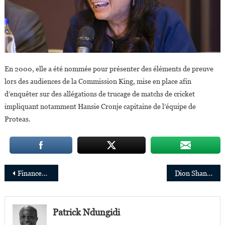
En 2000, elle a été nommée pour présenter des éléments de preuve
lors des audiences de la Commission King, mise en place afin
d’enquêter sur des allégations de trucage de matchs de cricket
impliquant notamment Hansie Cronje capitaine de l’équipe de
Proteas.
Navigation
Financement numérique : 6 personnalités africaines nommées dans l’équipe spéciale de l’ONU
Dion Shango, 42 ans, nouveau CEO de PricewaterhouseCoopers en Afrique
de
l’article
Patrick Ndungidi