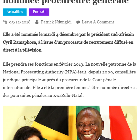
nommée procureure générale
Actualités
Portrait
On
05/12/2018
Patrick Ndungidi
Leave A Comment
Afrique
Elle a été nommée le mardi 4 décembre par le président sud-africain
Du
Cyril Ramaphosa, à l’issue d’un processus de recrutement diffusé en
Sud :
direct à la télévision.
Shamila
Batohi,
Elle prendra ses fonctions en février 2019. La nouvelle patronne de la
Première
National Prosecuting Authority (NPA) était, depuis 2009, conseillère
Femme
Nommée
juridique principale auprès du procureur de la Cour pénale
Procureure
internationale. Elle a été la première femme à être nommée directrice
Générale
des poursuites pénales au KwaZulu-Natal.