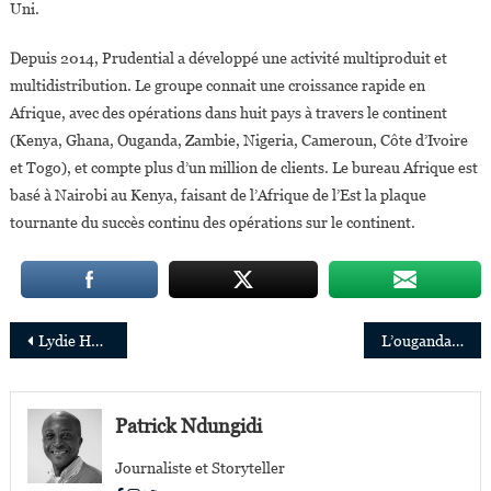
Uni.
Depuis 2014, Prudential a développé une activité multiproduit et
multidistribution. Le groupe connait une croissance rapide en
Afrique, avec des opérations dans huit pays à travers le continent
(Kenya, Ghana, Ouganda, Zambie, Nigeria, Cameroun, Côte d’Ivoire
et Togo), et compte plus d’un million de clients. Le bureau Afrique est
basé à Nairobi au Kenya, faisant de l’Afrique de l’Est la plaque
tournante du succès continu des opérations sur le continent.
Navigation
Lydie Hakizimana,lauréate du prix 2021 de la femme francophone de l’année de l’AIMF
L’ougandaise Neema Iyer rejoint le comité consultatif de Women’s Safety Hub de Facebook
de
l’article
Patrick Ndungidi
Journaliste et Storyteller