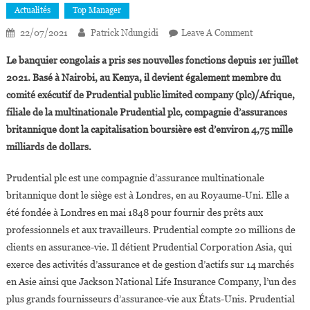
Actualités
Top Manager
On
22/07/2021
Patrick Ndungidi
Leave A Comment
Eric
Le banquier congolais a pris ses nouvelles fonctions depuis 1er juillet
Mboma
2021. Basé à Nairobi, au Kenya, il devient également membre du
Nommé
comité exécutif de Prudential public limited company (plc)/Afrique,
Directeur
filiale de la multinationale Prudential plc, compagnie d’assurances
Des
Affaires
britannique dont la capitalisation boursière est d’environ 4,75 mille
Extérieures
milliards de dollars.
De
Prudential
Prudential plc est une compagnie d’assurance multinationale
Plc
britannique dont le siège est à Londres, en au Royaume-Uni. Elle a
Africa
été fondée à Londres en mai 1848 pour fournir des prêts aux
professionnels et aux travailleurs. Prudential compte 20 millions de
clients en assurance-vie. Il détient Prudential Corporation Asia, qui
exerce des activités d’assurance et de gestion d’actifs sur 14 marchés
en Asie ainsi que Jackson National Life Insurance Company, l’un des
plus grands fournisseurs d’assurance-vie aux États-Unis. Prudential