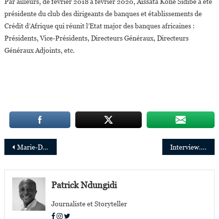
Par ailleurs, de février 2018 à février 2020, Aissata Koné Sidibé a été
présidente du club des dirigeants de banques et établissements de
Crédit d’Afrique qui réunit l’Etat major des banques africaines :
Présidents, Vice-Présidents, Directeurs Généraux, Directeurs
Généraux Adjoints, etc.
Navigation
Marie-Dolorès Mabuila, lauréate du prix du Forum européen du leadership féminin 2022
Interview. Adamadia Diallo : « mon objectif est de conduire des trains internationaux »
de
l’article
Patrick Ndungidi
Journaliste et Storyteller