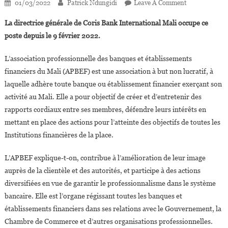
On
01/03/2022
Patrick Ndungidi
Leave A Comment
Aissata
La directrice générale de Coris Bank International Mali occupe ce
Koné
poste depuis le 9 février 2022.
Sidibé,
Nouvelle
L’association professionnelle des banques et établissements
Présidente
financiers du Mali (APBEF) est une association à but non lucratif, à
De
laquelle adhère toute banque ou établissement financier exerçant son
L’association
Des
activité au Mali. Elle a pour objectif de créer et d’entretenir des
Banques
rapports cordiaux entre ses membres, défendre leurs intérêts en
Du
mettant en place des actions pour l’atteinte des objectifs de toutes les
Mali
Institutions financières de la place.
L’APBEF explique-t-on, contribue à l’amélioration de leur image
auprès de la clientèle et des autorités, et participe à des actions
diversifiées en vue de garantir le professionnalisme dans le système
bancaire. Elle est l’organe régissant toutes les banques et
établissements financiers dans ses relations avec le Gouvernement, la
Chambre de Commerce et d’autres organisations professionnelles.