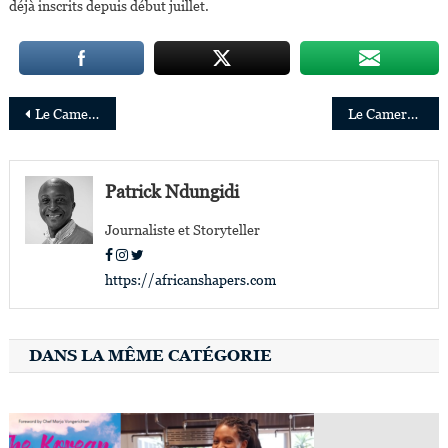
déjà inscrits depuis début juillet.
Navigation
Le Camerounais Achille Mbembe, Premier Africain À Remporter Le «Gerda Henkel Prize».
Le Camerounais Victor Kisob Nommé Sous-Secrétaire Général De L’ONU Et Directeur Exécutif Adjoint d’ONU-Habitat
de
l’article
Patrick Ndungidi
Journaliste et Storyteller
https://africanshapers.com
DANS LA MÊME CATÉGORIE