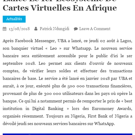
Cartes Virtuelles En Afrique
Actualités
On
13/08/2018
Patrick Ndungidi
Leave A Comment
Uba
Après Facebook Messenger, UBA a lancé, ce jeudi 02 août à Lagos,
Lance
son banquier virtuel « Leo » sur Whatsapp. Le nouveau service
«Leo»
bancaire sera entièrement accessible pour le public d’ici le 1er
Sur
septembre 2018. Leo permet aux clients d’ouvrir de nouveaux
Whatsapp,
Standard
comptes, de vérifier leurs soldes et effectuer des transactions
Bank
bancaires de base. Le service a été lancé en janvier 2018 par UBA et
Lance
aurait, à ce jour, exécuté plus de 500 000 transactions financières,
Le
provenant de plus de 300 000 utilisateurs dans les pays où opère la
1er
banque. Ce qui lui a notamment permis de remporter le prix de « best
Écosystème
institution in Digital Banking » lors des Euromoney Awards,
De
organisés récemment. Toujours au Nigeria, First Bank of Nigeria a
Cartes
dévoilé jeudi ses nouveaux services bancaires sur WhatsApp.
Virtuelles
En