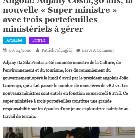
Angola: Adjany Costa,30 ans, la
nouvelle « Super ministre »
avec trois portefeuilles
ministériels à gérer
Actualités
Portrait
On
08/04/2020
Patrick Ndungidi
Leave A Comment
Angola:
Adjany Da Sila Freitas a été nommée ministre de la Culture, de
Adjany
l’environnement et du tourisme, lors du remaniement du
Costa,30
gouvernement,opéré le lundi 6 avril par le président angolais João
Ans,
Lourenço, qui a fait passer le nombre de ministères de 28 à 21. Les
La
Nouvelle
nouveaux ministres sont entrés en fonction ce mercredi 8 avril.
Ce
« Super
super ministère à trois portefeuilles constitue une grande
Ministre »
responsabilité sur les épaules d’une jeune exploratrice habituée au
Avec
travail de terrain.
Trois
Portefeuilles
Ministériels