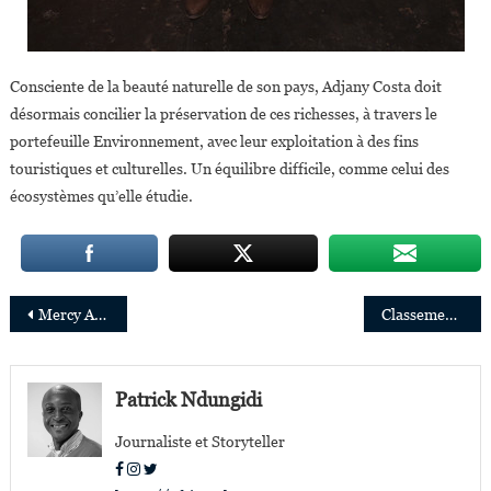
Consciente de la beauté naturelle de son pays, Adjany Costa doit
désormais concilier la préservation de ces richesses, à travers le
portefeuille Environnement, avec leur exploitation à des fins
touristiques et culturelles. Un équilibre difficile, comme celui des
écosystèmes qu’elle étudie.
Navigation
Mercy Asiedu,conceptrice du Callascope,dispositif de détection du cancer du col de l’utérus
Classement Forbes : Dangote toujours en tête,Dewji stable, Sawiris Chute,Masiyiwa sort de la liste
de
l’article
Patrick Ndungidi
Journaliste et Storyteller