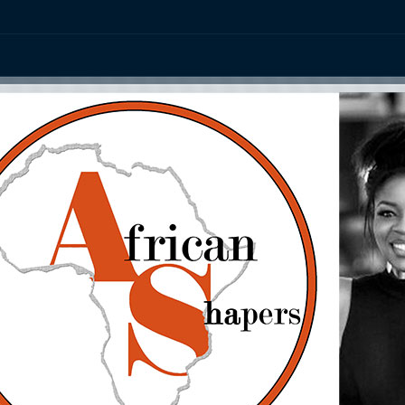
ation