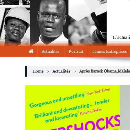
Actualités
Portrait
Jeunes Entreprises
Home
>
Actualités
>
Après Barack Obama,Malala Y