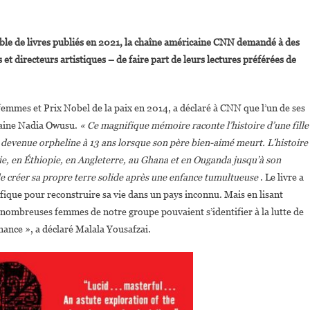
On
Après
isable de livres publiés en 2021, la chaîne américaine CNN demandé à des
Barack
et directeurs artistiques – de faire part de leurs lectures préférées de
Obama,Malala
Yousafzai
Plébiscite
 femmes et Prix Nobel de la paix en 2014, a déclaré à CNN que l’un de ses
Également
ivaine Nadia Owusu.
« Ce magnifique mémoire raconte l’histoire d’une fille
Le
Livre
t devenue orpheline à 13 ans lorsque son père bien-aimé meurt. L’histoire
De
lie, en Éthiopie, en Angleterre, au Ghana et en Ouganda jusqu’à son
Nadia
de créer sa propre terre solide après une enfance tumultueuse
. Le livre a
Owusu
ique pour reconstruire sa vie dans un pays inconnu. Mais en lisant
e nombreuses femmes de notre groupe pouvaient s’identifier à la lutte de
nance », a déclaré Malala Yousafzai.