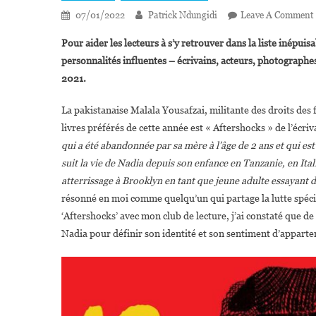
07/01/2022
Patrick Ndungidi
Leave A Comment
Pour aider les lecteurs à s’y retrouver dans la liste inépu
personnalités influentes – écrivains, acteurs, photographes 
2021.
La pakistanaise Malala Yousafzai, militante des droits des
livres préférés de cette année est « Aftershocks » de l’écr
qui a été abandonnée par sa mère à l’âge de 2 ans et qui es
suit la vie de Nadia depuis son enfance en Tanzanie, en Ita
atterrissage à Brooklyn en tant que jeune adulte essayant 
résonné en moi comme quelqu’un qui partage la lutte spécif
‘Aftershocks’ avec mon club de lecture, j’ai constaté que d
Nadia pour définir son identité et son sentiment d’apparte