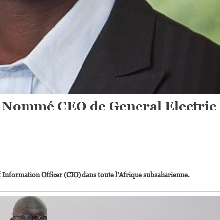
 Nommé CEO de General Electric
On
Sulemana
f Information Officer (CIO) dans toute l’Afrique subsaharienne.
Abubakar
(Abu)
Nommé
CEO