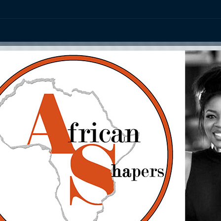
ation