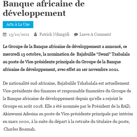
Banque africaine de
développement
Actu À La Une
On
13/10/2021
Patrick Ndungidi
Leave A Comment
Bajabulile
Le Groupe de la Banque africaine de développement a annoncé, ce
‘’Swazi’’
mercredi 13 octobre, la nomination de Bajabulile “Swazi” Tsabalala
Tshabalala
au poste de Vice-présidente principale du Groupe de la Banque
Nommée
africaine de développement, avec effet au 1er novembre 2021.
Vice-
Présidente
De nationalité sud-africaine, Bajabulile Tshabalala est actuellement
Principale
Du
Vice-présidente des finances et responsable financière du Groupe de
Groupe
la Banque africaine de développement depuis qu’elle a rejoint le
De
Groupe en août 2018. Elle a été nommée par le Président de la BAD,
La
Akinwumi Adesina au poste de Vice-présidente principale par intérim
Banque
en mars 2020, à la suite du départ à la retraite du titulaire du poste,
Africaine
Charles Boamah.
De