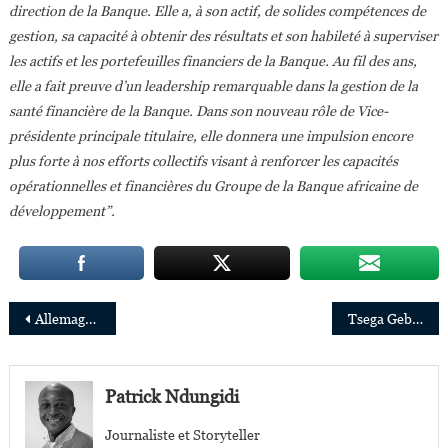
direction de la Banque. Elle a, à son actif, de solides compétences de
gestion, sa capacité à obtenir des résultats et son habileté à superviser
les actifs et les portefeuilles financiers de la Banque. Au fil des ans,
elle a fait preuve d’un leadership remarquable dans la gestion de la
santé financière de la Banque. Dans son nouveau rôle de Vice-
présidente principale titulaire, elle donnera une impulsion encore
plus forte à nos efforts collectifs visant à renforcer les capacités
opérationnelles et financières du Groupe de la Banque africaine de
développement”.
Navigation
Allemagne : Dr. Irène Kilubi, la dynamique entrepreneure qui connecte les générations
Tsega Gebreyes rejoint le Conseil d’Administration d’Airtel Africa
de
l’article
Patrick Ndungidi
Journaliste et Storyteller