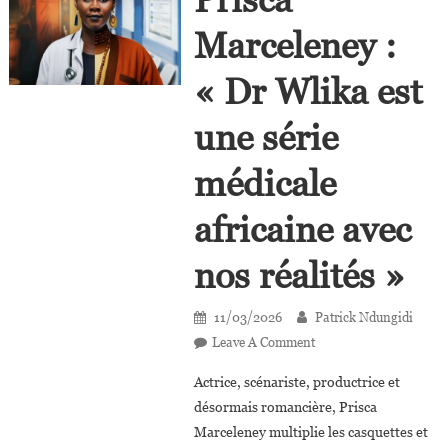
Marceleney :
« Dr Wlika est
une série
médicale
africaine avec
nos réalités »
11/03/2026
Patrick Ndungidi
On
Leave A Comment
Prisca
Actrice, scénariste, productrice et
Marceleney :
désormais romancière, Prisca
« Dr
Marceleney multiplie les casquettes et
Wlika