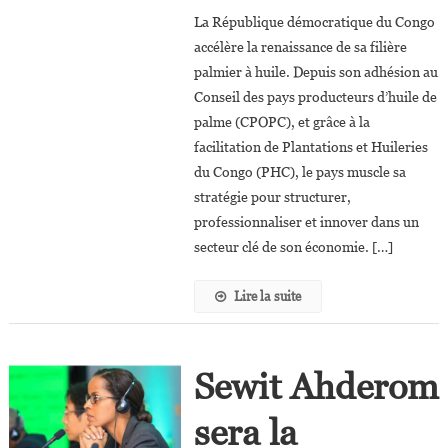
La
La République démocratique du Congo
RDC,
accélère la renaissance de sa filière
PHC
palmier à huile. Depuis son adhésion au
Et
Conseil des pays producteurs d’huile de
Le
CPOPC
palme (CPOPC), et grâce à la
Accélèrent
facilitation de Plantations et Huileries
La
du Congo (PHC), le pays muscle sa
Transformation
stratégie pour structurer,
De
professionnaliser et innover dans un
La
secteur clé de son économie. […]
Filière
De
Lire la suite
L’huile
De
Palme
Sewit Ahderom
sera la