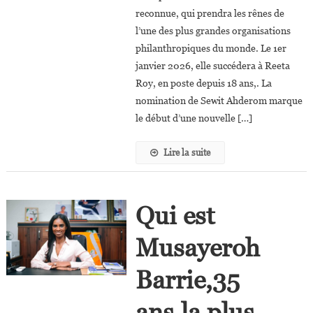
Présidente
reconnue, qui prendra les rênes de
Directrice
l’une des plus grandes organisations
Générale
philanthropiques du monde. Le 1er
De
janvier 2026, elle succédera à Reeta
La
Roy, en poste depuis 18 ans,. La
Fondation
nomination de Sewit Ahderom marque
Mastercard
le début d’une nouvelle […]
Lire la suite
Qui est
Musayeroh
Barrie,35
ans,la plus