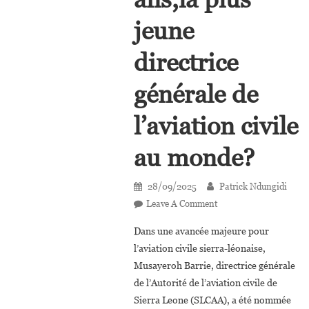
jeune
directrice
générale de
l’aviation civile
au monde?
28/09/2025
Patrick Ndungidi
On
Leave A Comment
Qui
Dans une avancée majeure pour
Est
l’aviation civile sierra-léonaise,
Musayeroh
Musayeroh Barrie, directrice générale
Barrie,35
de l’Autorité de l’aviation civile de
Ans,la
Plus
Sierra Leone (SLCAA), a été nommée