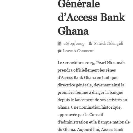
Générale
d’Access Bank
Ghana
26/09/2025
Patrick Ndungidi
On
Leave A Comment
Pearl
Le 1er octobre 2025, Pearl Nkrumah
Nkrumah,
prendra officiellement les rênes
Nouvelle
d’Access Bank Ghana en tant que
Directrice
directrice générale, devenant ainsi la
Générale
D’Access
première femme à diriger la banque
Bank
depuis le lancement de ses activités au
Ghana
Ghana.Une nomination historique,
approuvée par le Conseil
d’administration et la Banque nationale
du Ghana. Aujourd’hui, Access Bank