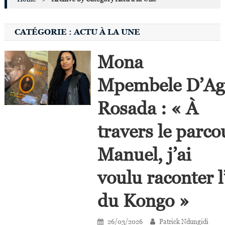
CATÉGORIE :
ACTU À LA UNE
Mona
Mpembele D’Ag
Rosada : « À
travers le parc
Manuel, j’ai
voulu raconter l
du Kongo »
26/03/2026
Patrick Ndungidi