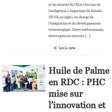
Directrice
et de sécurité de l’État (Serviço de
Des
Inteligência e Segurança de Estado-
Services
SINSE,en sigle), en charge de
De
l’intégration et du développement
Renseignement
technologique. Entre enthousiasme,
Angolais
interrogations internes […]
Lire la suite
Huile de Palme
en RDC : PHC
mise sur
l’innovation et