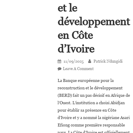
et le
développement
en Côte
d’Ivoire
11/09/2025
Patrick Ndungidi
On
Leave A Comment
Asari
La Banque européenne pour la
Efiong,
reconstruction et le développement
Première
(BERD) fait un pas décisif en Afrique de
Responsable
l’Ouest. L’institution a choisi Abidjan
De
La
pour établir sa présence en Côte
Banque
d’Ivoire et y a nommé la nigériane Asari
Européenne
Efiong comme première responsable
Pour
pays. La Côte d’Ivoire est officiellement