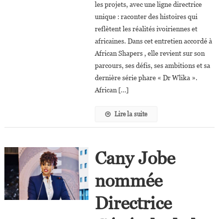
les projets, avec une ligne directrice
Est
Une
unique : raconter des histoires qui
Série
reflètent les réalités ivoiriennes et
Médicale
africaines. Dans cet entretien accordé à
Africaine
African Shapers , elle revient sur son
Avec
parcours, ses défis, ses ambitions et sa
Nos
dernière série phare « Dr Wlika ».
Réalités »
African […]
Lire la suite
Cany Jobe
nommée
Directrice