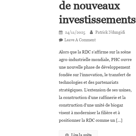
de nouveaux
investissements
24/11/2025
Patrick Ndungidi
On
Leave A Comment
Huile
Alors que la RDC s’affirme sur la scène
De
agro-industrielle mondiale, PHC ouvre
Palme
une nouvelle phase de développement
En
fondée sur l’innovation, le transfert de
RDC :
PHC
technologies et des partenariats
Mise
stratégiques. L’extension de ses usines,
Sur
la construction d’une raffinerie et la
L’innovation
construction d’une unité de biogaz
Et
visent à moderniser la filière et à
De
positionner la RDC comme un […]
Nouveaux
Investissements
Lire la suite