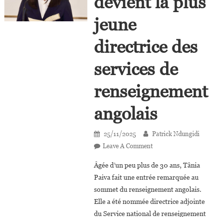
devient la plus
jeune
directrice des
services de
renseignement
angolais
25/11/2025
Patrick Ndungidi
On
Leave A Comment
Tânia
Âgée d’un peu plus de 30 ans, Tânia
Paiva
Paiva fait une entrée remarquée au
Devient
sommet du renseignement angolais.
La
Elle a été nommée directrice adjointe
Plus
Jeune
du Service national de renseignement