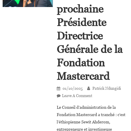
prochaine
Présidente
Directrice
Générale de la
Fondation
Mastercard
01/10/2025
Patrick Ndungidi
On
Leave A Comment
Sewit
Le Conseil d’administration de la
Ahderom
Fondation Mastercard a tranché : c’est
Sera
l’éthiopienne Sewit Ahderom,
La
entrepreneure et investisseuse
Prochaine