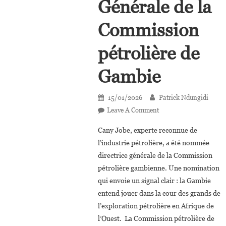
Générale de la
Commission
pétrolière de
Gambie
15/01/2026
Patrick Ndungidi
On
Leave A Comment
Cany
Cany Jobe, experte reconnue de
Jobe
l’industrie pétrolière, a été nommée
Nommée
directrice générale de la Commission
Directrice
pétrolière gambienne. Une nomination
Générale
De
qui envoie un signal clair : la Gambie
La
entend jouer dans la cour des grands de
Commission
l’exploration pétrolière en Afrique de
Pétrolière
l’Ouest. La Commission pétrolière de
De