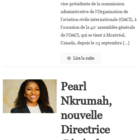
Jeune
vice-présidente de la commission
Directrice
administrative de l’Organisation de
Générale
l’aviation civile internationale (OACI), à
De
l’occasion de la 42ᵉ assemblée générale
L’aviation
de l’OACI, qui se tient à Montréal,
Civile
Canada, depuis le 23 septembre […]
Au
Monde?
Lire la suite
Pearl
Nkrumah,
nouvelle
Directrice