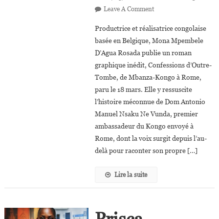
On
Leave A Comment
Mona
Productrice et réalisatrice congolaise
Mpembele D’Agua
basée en Belgique, Mona Mpembele
Rosada :
D’Agua Rosada publie un roman
« À
graphique inédit, Confessions d’Outre-
Travers Le Parcours D
Manuel,
Tombe, de Mbanza-Kongo à Rome,
J’ai
paru le 18 mars. Elle y ressuscite
Voulu Raconter L’histo
l’histoire méconnue de Dom Antonio
Du
Manuel Nsaku Ne Vunda, premier
Kongo
ambassadeur du Kongo envoyé à
»
Rome, dont la voix surgit depuis l’au-
delà pour raconter son propre […]
Lire la suite
Prisca