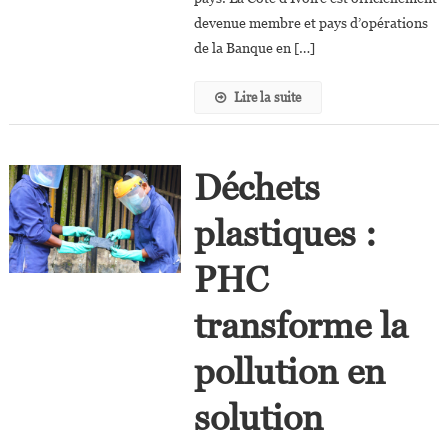
La
devenue membre et pays d’opérations
Reconstruction
de la Banque en […]
Et
Le
Lire la suite
Développement
En
Côte
D’Ivoire
Déchets
plastiques :
PHC
transforme la
pollution en
solution