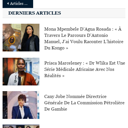
Navigation
Articles plus anciens
des
DERNIERS ARTICLES
articles
Mona Mpembele D’Agua Rosada : « À
Travers Le Parcours D’Antonio
Manuel, J’ai Voulu Raconter L’histoire
Du Kongo »
Prisca Marceleney : « Dr Wlika Est Une
Série Médicale Africaine Avec Nos
Réalités »
Cany Jobe Nommée Directrice
Générale De La Commission Pétrolière
De Gambie