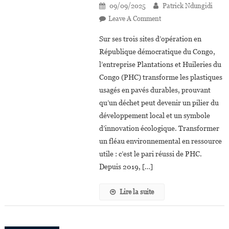
09/09/2025
Patrick Ndungidi
On
Leave A Comment
Déchets
Sur ses trois sites d’opération en
Plastiques :
République démocratique du Congo,
PHC
l’entreprise Plantations et Huileries du
Transforme
Congo (PHC) transforme les plastiques
La
Pollution
usagés en pavés durables, prouvant
En
qu’un déchet peut devenir un pilier du
Solution
développement local et un symbole
d’innovation écologique. Transformer
un fléau environnemental en ressource
utile : c’est le pari réussi de PHC.
Depuis 2019, […]
Lire la suite