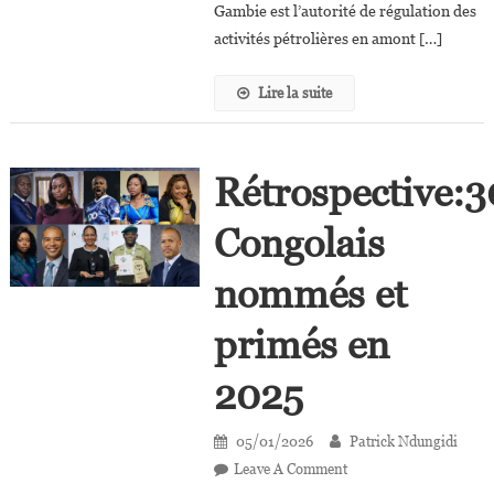
Gambie est l’autorité de régulation des
Gambie
activités pétrolières en amont […]
Lire la suite
Rétrospective:3
Congolais
nommés et
primés en
2025
05/01/2026
Patrick Ndungidi
On
Leave A Comment
Rétrospective:30