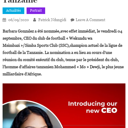
Tanzanie
Actualités
Portrait
On
06/09/2020
Patrick Ndungidi
Leave A Comment
Barbara
Barbara Gonzalez a été nommée,avec effet immédiat, le vendredi 04
Gonzalez,
septembre, CEO du club de football « Wekundu wa
Première
Msimbazi »/Simba Sports Club (SSC),champion actuel de la ligue de
Femme
football de la Tanzanie. La nomination a eu lieu au cours d’une
À
Diriger
réunion du comité exécutif du club, tenue par le président du club,
Un
l’homme d’affaires tanzanien Mohammed « Mo » Dewji, le plus jeune
Club
milliardaire d’Afrique.
De
Football
De
1ère
Division
En
Tanzanie