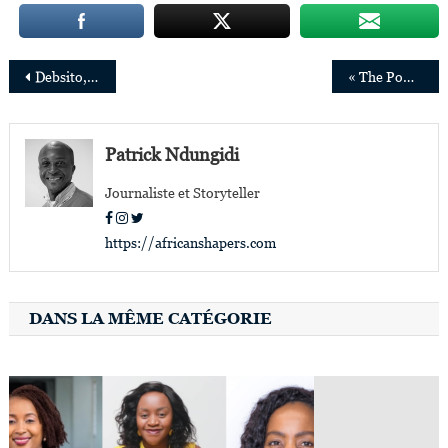
Navigation
Debsito, nouvelle révélation de l’Afro-pop
« The Power of Women », le livre du Docteur Denis Mukwege, sera publié en 2021
de
l’article
Patrick Ndungidi
Journaliste et Storyteller
https://africanshapers.com
DANS LA MÊME CATÉGORIE