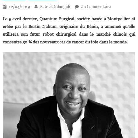
Sur
12/04/2019
Patrick Ndungidi
Un Commentaire
Cancer
Le 5 avril dernier, Quantum Surgical, société basée à Montpellier et
Du
créée par le Bertin Nahum, originaire du Bénin, a annoncé qu’elle
Foie :
utilisera son futur robot chirurgical dans le marché chinois qui
Bertin
concentre 50 % des nouveaux cas de cancer du foie dans le monde.
Nahum
Va
Déployer
Son
Futur
Robot
Chirurgical
En
Chine