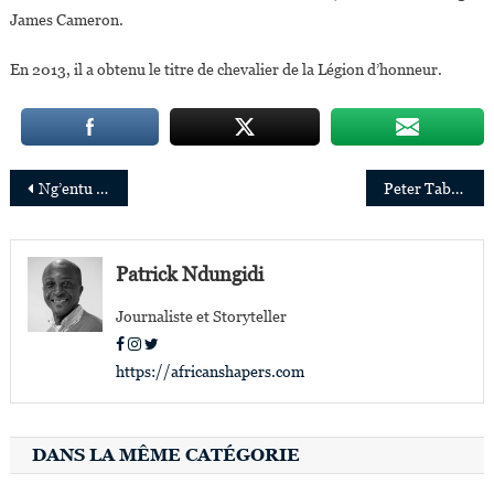
James Cameron.
En 2013, il a obtenu le titre de chevalier de la Légion d’honneur.
Navigation
Ng’entu Njeru nommé Directeur général de Nestlé en Afrique de l’Est
Peter Tabichi, première personnalité nommée « Champion for Children in Conflicts and Crisis »
de
l’article
Patrick Ndungidi
Journaliste et Storyteller
https://africanshapers.com
DANS LA MÊME CATÉGORIE