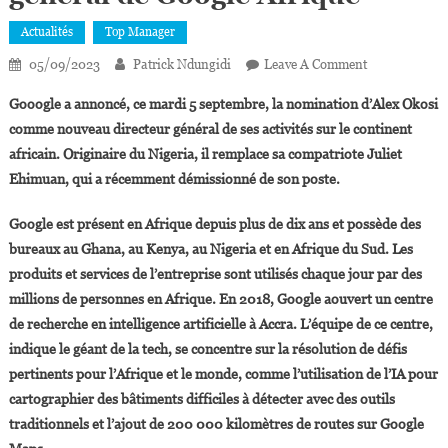
Actualités
Top Manager
On
05/09/2023
Patrick Ndungidi
Leave A Comment
Alex
Gooogle a annoncé, ce mardi 5 septembre, la nomination d’Alex Okosi
Okosi
comme nouveau directeur général de ses activités sur le continent
Nommé
africain. Originaire du Nigeria, il remplace sa compatriote Juliet
Directeur
Ehimuan, qui a récemment démissionné de son poste.
Général
De
Google est présent en Afrique depuis plus de dix ans et possède des
Google
Afrique
bureaux au Ghana, au Kenya, au Nigeria et en Afrique du Sud. Les
produits et services de l’entreprise sont utilisés chaque jour par des
millions de personnes en Afrique. En 2018, Google aouvert un centre
de recherche en intelligence artificielle à Accra. L’équipe de ce centre,
indique le géant de la tech, se concentre sur la résolution de défis
pertinents pour l’Afrique et le monde, comme l’utilisation de l’IA pour
cartographier des bâtiments difficiles à détecter avec des outils
traditionnels et l’ajout de 200 000 kilomètres de routes sur Google