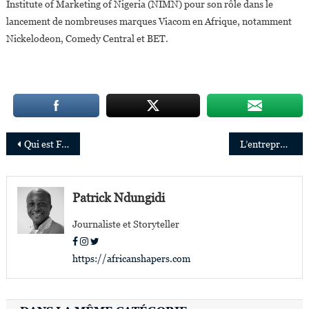
Institute of Marketing of Nigeria (NIMN) pour son rôle dans le
lancement de nombreuses marques Viacom en Afrique, notamment
Nickelodeon, Comedy Central et BET.
Navigation
Qui est Florence Loan-Messan, première femme élue Bâtonnier de Côte d’Ivoire ?
L’entrepreneure sénégalaise Siny Samba remporte le grand Prix 2023 des femmes agripreneurs de l’AGRA
de
l’article
Patrick Ndungidi
Journaliste et Storyteller
https://africanshapers.com