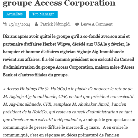
groupe Access Corporation
Actualités
Top Manager
On
15/03/2024
Patrick Ndungidi
Leave A Comment
Aigboje
Dix ans après avoir quitté le groupe qu’il a co-fondé avec son ami et
Aig-
partenaire d’affaires Herbet Wigwe, décédé aux USA le 9 février, le
Imoukhuede
banquier et homme d’affaires nigérian Aigboje Aig-Imoukhuede
Reprend
revient aux affaires. Il a été nommé président non exécutif du Conseil
Les
Commandes
d’administration du groupe Access Corporation, maison mère d’Acess
Du
Bank et d’autres filiales du groupe.
Groupe
Access
« Access Holdings Plc (la HoldCo) a le plaisir d’annoncer le retour de
Corporation
M. Aigboje Aig-Imoukhuede, CFR, en tant que président non exécutif.
M. Aig-Imoukhuede, CFR, remplace M. Abubakar Jimoh, l’ancien
président de la HoldCo, qui reste au conseil d’administration en tant
que directeur non exécutif indépendant »
, a indiqué le groupe dans un
communiqué de presse diffusé le mercredi 13 mars. A en croire le
communiqué, c’est en réponse au décès prématuré de l’ancien