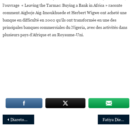
l’ouvrage « Leaving the Tarmac: Buying a Bank in Africa » raconte
comment Aigboje Aig-Imoukhuede et Herbert Wigwe ont acheté une
banque en difficulté en 2002 qu’ils ont transformée en une des
principales banques commerciales du Nigeria, avec des activités dans
plusieurs pays d’Afrique et au Royaume-Uni.
Navigation
Diaretou Madina Gaye Dieng nommée Présidente du Cluster Afrique Francophone & Îles de Schneider Electric
Fatiya Diene Mazza, la créative et innovante architecte sénégalaise
de