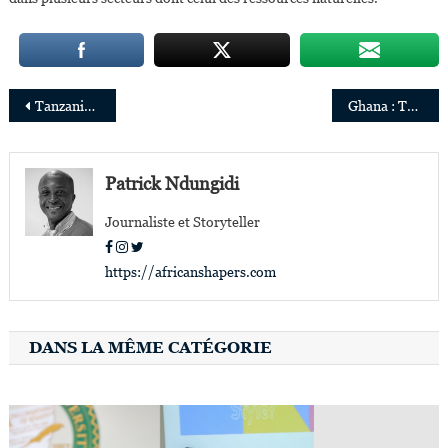
Navigation
Tanzanie : Angellah Kairuki chargée de booster les investissements dans le pays
Ghana : Tavona Biza nommé CEO de la multinationale Old Mutual
de
l’article
Patrick Ndungidi
Journaliste et Storyteller
https://africanshapers.com
DANS LA MÊME CATÉGORIE