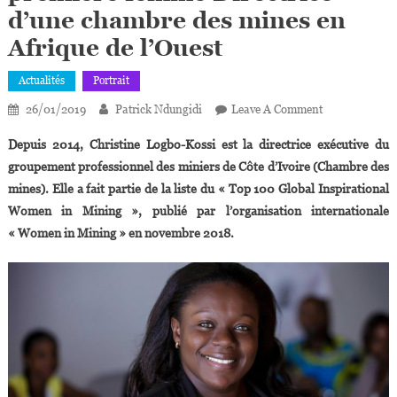
d’une chambre des mines en
Afrique de l’Ouest
Actualités
Portrait
On
26/01/2019
Patrick Ndungidi
Leave A Comment
Christine
Depuis 2014, Christine Logbo-Kossi est la directrice exécutive du
Logbo-
groupement professionnel des miniers de Côte d’Ivoire (Chambre des
Kossi,
mines). Elle a fait partie de la liste du « Top 100 Global Inspirational
Première
Women in Mining », publié par l’organisation internationale
Femme
Directrice
« Women in Mining » en novembre 2018.
D’une
Chambre
Des
Mines
En
Afrique
De
L’Ouest